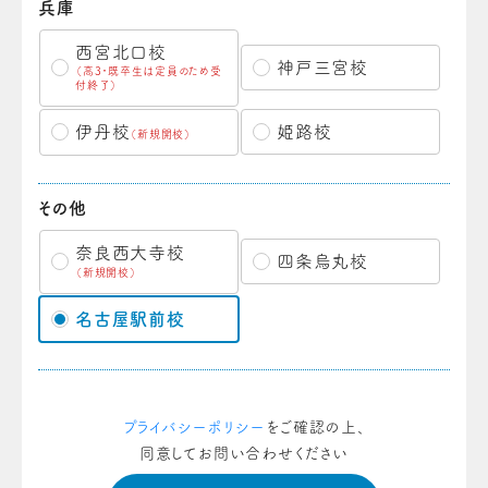
兵庫
西宮北口校
神戸三宮校
（高3・既卒生は定員のため受
付終了）
伊丹校
姫路校
（新規開校）
その他
奈良西大寺校
四条烏丸校
（新規開校）
名古屋駅前校
プライバシーポリシー
をご確認の上、
同意してお問い合わせください