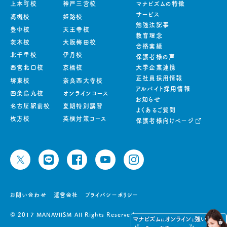
上本町校
神戸三宮校
マナビズムの特徴
サービス
高槻校
姫路校
勉強法記事
豊中校
天王寺校
教育理念
茨木校
大阪梅田校
合格実績
北千里校
伊丹校
保護者様の声
西宮北口校
京橋校
大学企業連携
正社員採用情報
堺東校
奈良西大寺校
アルバイト採用情報
四条烏丸校
オンラインコース
お知らせ
名古屋駅前校
夏期特別講習
よくあるご質問
枚方校
英検対策コース
保護者様向けページ
お問い合わせ
運営会社
プライバシーポリシー
© 2017 MANAVIISM All Rights Reserved.