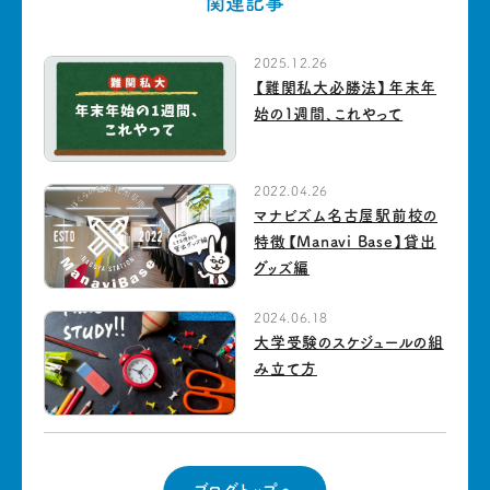
関連記事
2025.12.26
【難関私大必勝法】年末年
始の1週間、これやって
2022.04.26
マナビズム名古屋駅前校の
特徴【Manavi Base】貸出
グッズ編
2024.06.18
大学受験のスケジュールの組
み立て方