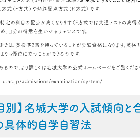
は主にA方式（3科目型・個別試験）
が主流ですが、ここで絶対
ス方式（F方式）や傾斜配点方式（K方式）です。
、特定の科目の配点が高くなります（F方式では共通テストの高得
ため、自分の得意を生かせるチャンスです。
願では、英検準2級を持っていることが受験資格になります。英検
ちよりも優位に立つことができるのです。
あるので、より詳しくは名城大学の公式ホームページをご覧くださ
-u.ac.jp/admissions/examination/system/
【科目別】名城大学の入試傾向と
の具体的自学自習法