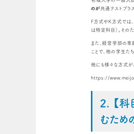
名城大学の一般入試
のが
共通テストプラ
F方式やK方式では
は特定科目）。その
また、経営学部の専
ことで、他の学生た
他にも様々な方式が
https://www.meijo
2. 
むため