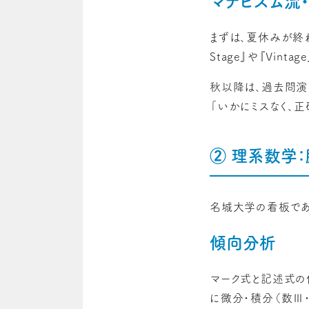
マナビズム流
まずは、夏休みが終わ
Stage』や『Vint
秋以降は、過去問演
「いかにミスなく、正
② 理系数学：
名城大学の看板であ
傾向分析
マーク式と記述式の
に微分・積分（数Ⅲ