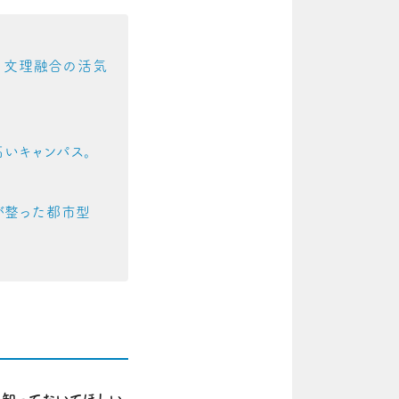
ス。文理融合の活気
いキャンパス。
が整った都市型