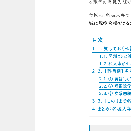
る現代の激戦入試で
今回は、名城大学の
城に現役合格できる
目次
1. 知ってお
学部ごとに
私大専願生
2. 【科目別
① 英語：大
② 理系数学
③ 文系国語
3. 「このまま
まとめ：名城大