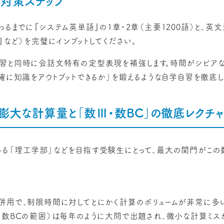
・対策ステップ
るまでに『システム英単語』の1章・2章（主要1200語）と、英文法
age』など）を完璧にインプットしてください。
習と同時に会話文特有の定型表現を補強します。時間がシビアな
確に知識をアウトプットできるか」を鍛えるような自学自習を徹底し
膨大な計算量と「数Ⅲ・数BC」の徹底レクチ
る「理工学部」などを目指す受験生にとって、最大の関門がこの
併用で、制限時間に対してとにかく計算のボリュームが非常に多
・数BCの範囲）は毎年のように大問で出題され、微小な計算ミスが