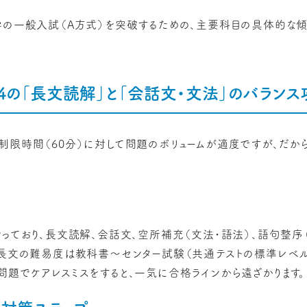
学の一般入試（A方式）を突破するための、主要科目の具体的な
4の「長文読解」と「会話文・文法」のバランス
制限時間（60分）に対して問題のボリュームが適度ですが、だか
なっており、長文読解、会話文、空所補充（文法・語法）、語句整序
。長文の難易度は教科書〜センター試験（共通テストの標準レベ
問題でケアレスミスをすると、一気に合格ラインから遠ざかります。