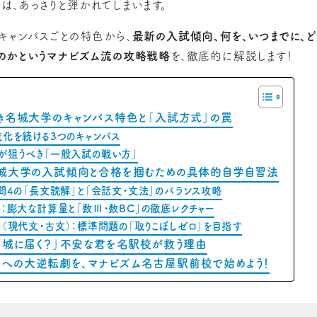
は、あっさりと弾かれてしまいます。
キャンパスごとの特色から、
最新の入試傾向、何を、いつまでに、
のかというマナビズム流の攻略戦略
を、徹底的に解説します！
くべき名城大学のキャンパス特色と「入試方式」の罠
進化を続ける3つのキャンパス
が狙うべき「一般入試の戦い方」
】名城大学の入試傾向と合格を掴むための具体的自学自習法
問4の「長文読解」と「会話文・文法」のバランス攻略
：膨大な計算量と「数Ⅲ・数BC」の徹底レクチャー
（現代文・古文）：標準問題の「取りこぼしゼロ」を目指す
で名城に届く？」不安な君を名駅校が救う理由
学への大逆転劇を、マナビズム名古屋駅前校で始めよう！