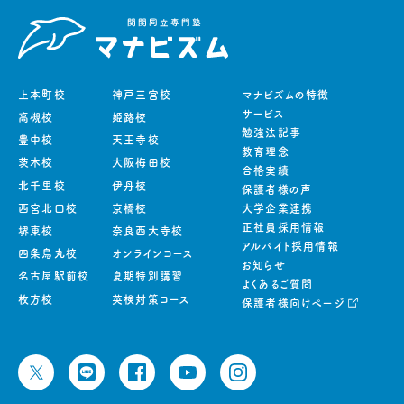
上本町校
神戸三宮校
マナビズムの特徴
サービス
高槻校
姫路校
勉強法記事
豊中校
天王寺校
教育理念
茨木校
大阪梅田校
合格実績
北千里校
伊丹校
保護者様の声
西宮北口校
京橋校
大学企業連携
正社員採用情報
堺東校
奈良西大寺校
アルバイト採用情報
四条烏丸校
オンラインコース
お知らせ
名古屋駅前校
夏期特別講習
よくあるご質問
枚方校
英検対策コース
保護者様向けページ