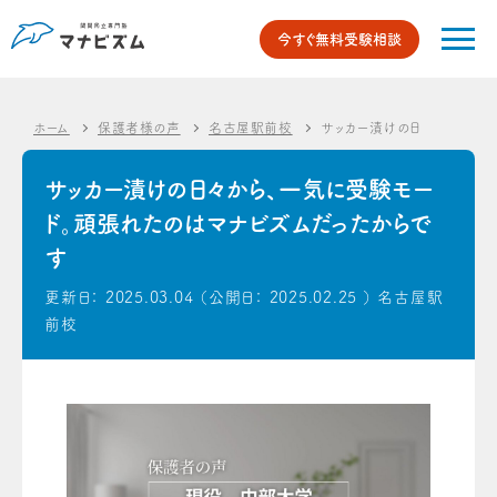
今すぐ無料受験相談
ホーム
保護者様の声
名古屋駅前校
サッカー漬けの日々から、一
サッカー漬けの日々から、一気に受験モー
ド。頑張れたのはマナビズムだったからで
す
更新日：
2025.03.04
（公開日：
2025.02.25
）
名古屋駅
前校