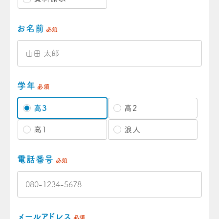
お名前
必須
学年
必須
高3
高2
高1
浪人
電話番号
必須
メールアドレス
必須