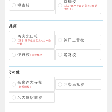
京橋校
堺東校
（高3・既卒生は定員のため受
付終了）
兵庫
西宮北口校
神戸三宮校
（高3・既卒生は定員のため受
付終了）
伊丹校
姫路校
（新規開校）
その他
奈良西大寺校
四条烏丸校
（新規開校）
名古屋駅前校