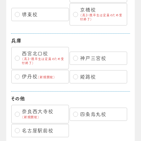
京橋校
堺東校
（高3・既卒生は定員のため受
付終了）
兵庫
西宮北口校
神戸三宮校
（高3・既卒生は定員のため受
付終了）
伊丹校
姫路校
（新規開校）
その他
奈良西大寺校
四条烏丸校
（新規開校）
名古屋駅前校