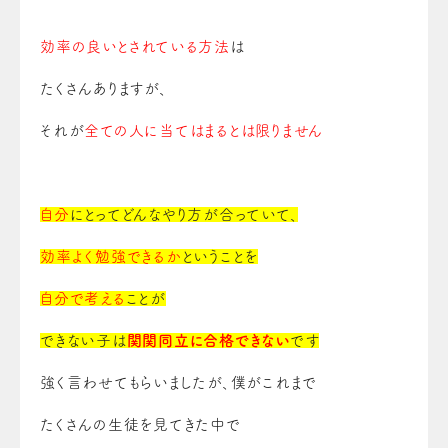
効率の良いとされている方法
は
たくさんありますが、
それが
全ての人に当てはまるとは限りません
自分
にとってどんなやり方が合っていて、
効率よく勉強できるか
ということを
自分で考える
ことが
できない子は
関関同立
に合格できない
です
強く言わせてもらいましたが、僕がこれまで
たくさんの生徒を見てきた中で