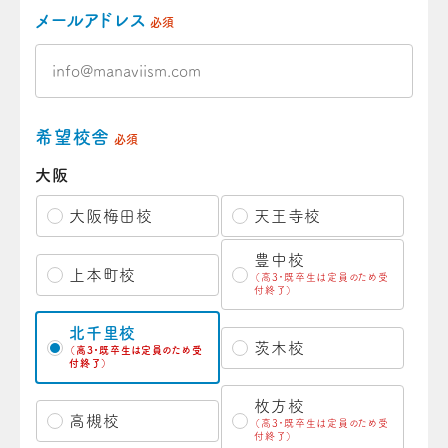
メールアドレス
必須
希望校舎
必須
大阪
大阪梅田校
天王寺校
豊中校
上本町校
（高3・既卒生は定員のため受
付終了）
北千里校
茨木校
（高3・既卒生は定員のため受
付終了）
枚方校
高槻校
（高3・既卒生は定員のため受
付終了）