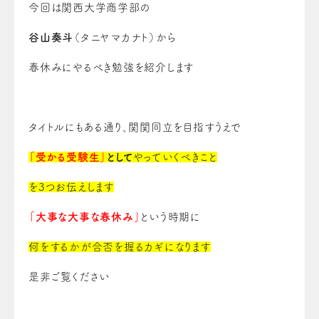
今回は
関西大学商学部の
谷山奏斗
（タニヤマカナト）から
春休みにやるべき勉強を紹介します
タイトルにもある通り、
関関同立
を目指すうえで
「受かる受験生」
として
やっていくべきこと
を3つお伝えします
「大事な大事な春休み」
という時期に
何をするかが合否を握るカギになります
是非ご覧ください