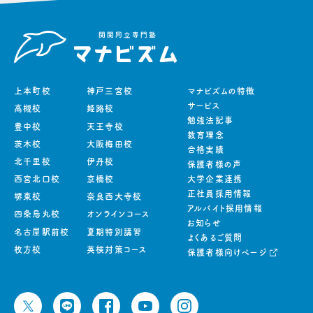
上本町校
神戸三宮校
マナビズムの特徴
サービス
高槻校
姫路校
勉強法記事
豊中校
天王寺校
教育理念
茨木校
大阪梅田校
合格実績
北千里校
伊丹校
保護者様の声
西宮北口校
京橋校
大学企業連携
正社員採用情報
堺東校
奈良西大寺校
アルバイト採用情報
四条烏丸校
オンラインコース
お知らせ
名古屋駅前校
夏期特別講習
よくあるご質問
枚方校
英検対策コース
保護者様向けページ