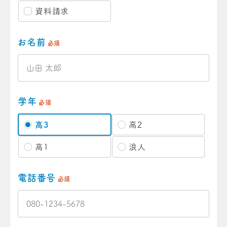
資料請求
お名前
必須
学年
必須
高3
高2
高1
浪人
電話番号
必須