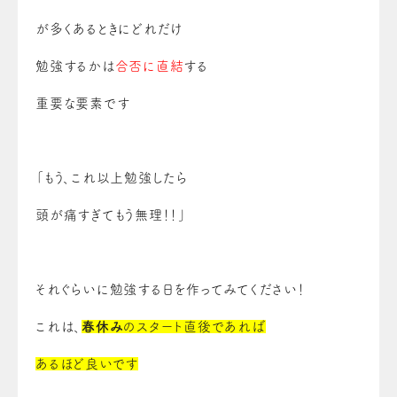
が多くあるとき
にどれだけ
勉強するか
は
合否に直結
する
重要な要素です
「もう、これ以上勉強したら
頭が痛すぎてもう無理！！」
それぐらいに勉強する日を作ってみてください！
これは、
春休み
のスタート直後であれば
ある
ほど良いです