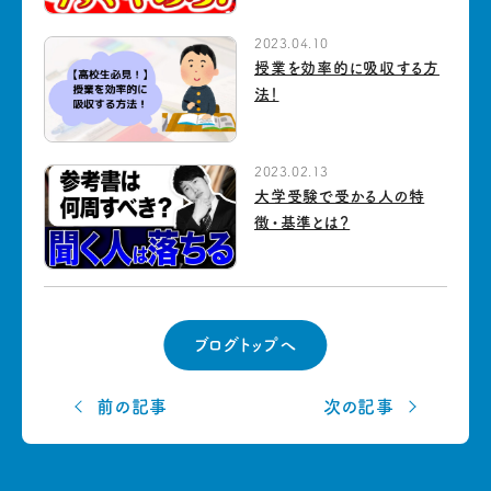
2023.04.10
授業を効率的に吸収する方
法！
2023.02.13
大学受験で受かる人の特
徴・基準とは？
ブログトップへ
前の記事
次の記事