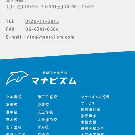
受付時間 :
【月〜金】15:00〜21:00【土】13:00〜21:00
TEL
0120-37-5935
FAX
06-6341-0664
E-mail
info@manaviism.com
上本町校
神戸三宮校
マナビズムの特徴
サービス
高槻校
姫路校
勉強法記事
豊中校
天王寺校
教育理念
茨木校
大阪梅田校
合格実績
北千里校
伊丹校
保護者様の声
西宮北口校
京橋校
大学企業連携