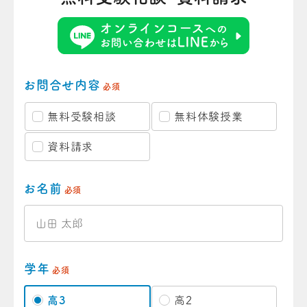
お問合せ内容
必須
無料受験相談
無料体験授業
資料請求
お名前
必須
学年
必須
高3
高2