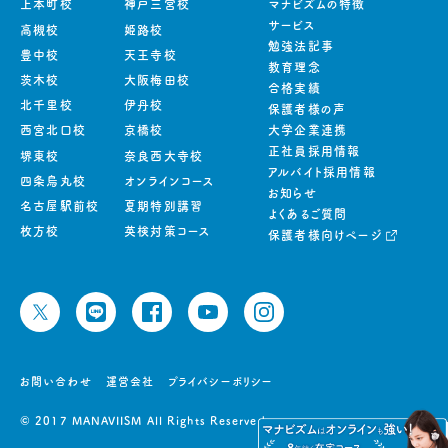
上本町校
神戸三宮校
マナビズムの特徴
サービス
高槻校
姫路校
勉強法記事
豊中校
天王寺校
教育理念
茨木校
大阪梅田校
合格実績
北千里校
伊丹校
保護者様の声
西宮北口校
京橋校
大学企業連携
正社員採用情報
堺東校
奈良西大寺校
アルバイト採用情報
四条烏丸校
オンラインコース
お知らせ
名古屋駅前校
夏期特別講習
よくあるご質問
枚方校
英検対策コース
保護者様向けページ
お問い合わせ
運営会社
プライバシーポリシー
© 2017 MANAVIISM All Rights Reserved.