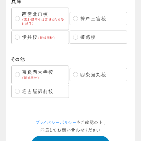
兵庫
西宮北口校
神戸三宮校
（高3・既卒生は定員のため受
付終了）
伊丹校
姫路校
（新規開校）
その他
奈良西大寺校
四条烏丸校
（新規開校）
名古屋駅前校
プライバシーポリシー
をご確認の上、
同意してお問い合わせください