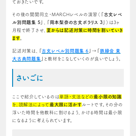
ておきたいです。
その後の関関同立・MARCHレベルの演習（『
古文レベ
ル別問題集 5
』、『
岡本梨奈の古文ポラリス 3
』）は3ヶ
月程で終了させ、
夏からは記述対策に時間を割いていき
ます
。
記述対策は、『
古文レベル別問題集 6
』→『
鉄緑会 東
大古典問題集
』と教材をこなしていくのが良いでしょう。
さいごに
ここで紹介しているのは
単語・文法などの
最小限の知識
を、読解法によって
最大限に活かす
ルートです。その分の
浮いた時間を他教科に割けるよう、かける時間は最小限
になるように考えられています。