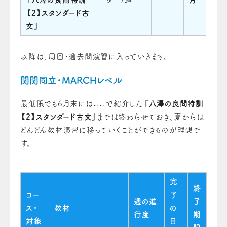
【2】スタンダード古
文
』
以降は、周回・過去問演習に入っていきます。
関関同立・MARCHレベル
最低限でも6月末にはここで紹介した『
八澤の良問特訓
【2】スタンダード古文
』までは終わらせておき、夏からは
どんどん教材演習に移っていくことができるのが理想で
す。
完
終
コー
了
週の進
了
ス・
教材
の
行度
期
対象
目