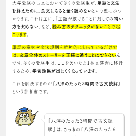
大学受験の古文において多くの受験生が、
単語と文法
を終えたのに、長文になると全く読めない
という壁にぶつ
かります。これは主に、「主語が抜けることに対しての
補い
方を知らない
」など、
読み方のテクニックがない
ことで起
こります
。
単語の意味や文法規則を断片的に知っているだけで
は、
文章全体のストーリーを正確に追うことはできない
ん
です。多くの受験生は、ここを欠いたまま長文演習に移行
するため、
学習効果が出にくくなっています
。
これを解決するのが『
八澤のたった3時間で古文読解
』
という参考書です。
『八澤のたった3時間で古文読
解』は、さっきの『八澤のたった6