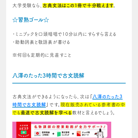
大学受験なら、
古典文法はこの1冊で十分戦えます
。
☆習熟ゴール☆
・ミニブックを口頭暗唱で10分以内にすらすら言える
・助動詞表と敬語表が書ける
※何回も定期的に見直すこと
八澤のたった3時間で古文読解
古典文法ができるようになったら、次は『
八澤のたった3
時間で古文読解
』です。
現在販売されている参考書の中
でも
最速で古文読解を学べる
教材と言えるでしょう。