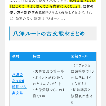
また、これは古文に限らず大切ですが、
教材を使うときは
「はじめに」をよく読んでから内容に入りましょう
。
教材の
使い方や制作者の意図
をきちんと確認しておかなけれ
ば、効率の良い勉強はできませんよ。
八澤ルートの古文教材まとめ
教材
特徴
習熟ゴール
・ミニブックを
・古典文法の第一歩
口頭暗唱で10
八澤の
・ポイントがまとめら
分以内にすら
たった6
れたミニブック付き
すら言える
時間で古
・大学受験ならこの1
・助動詞表と
典文法
冊でOK
敬語表が書け
る