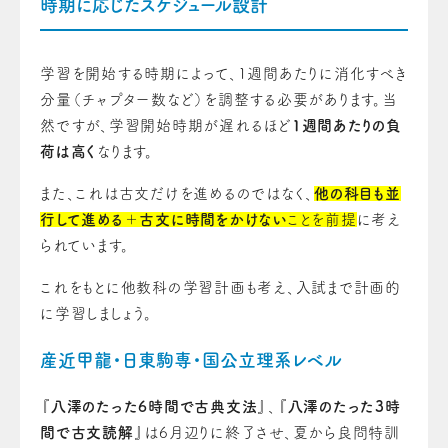
時期に応じたスケジュール設計
学習を開始する時期によって、1週間あたりに消化すべき
分量（チャプター数など）を調整する必要があります。当
然ですが、学習開始時期が遅れるほど
1週間あたりの負
荷は高く
なります。
また、これは古文だけを進めるのではなく、
他の科目も並
行して進める
＋
古文に時間をかけない
ことを前提
に考え
られています。
これをもとに他教科の学習計画も考え、入試まで計画的
に学習しましょう。
産近甲龍・日東駒専・国公立理系レベル
『
八澤のたった6時間で古典文法
』、『
八澤のたった3時
間で古文読解
』は6月辺りに終了させ、夏から良問特訓