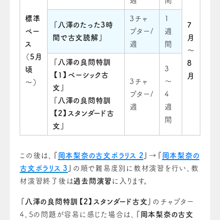
週
間
標準
3チャ
1
『
八澤のたった3時
7
ペー
プター/
週
間で古文読解
』
月
ス
週
間
～
（5月
『
八澤の良問特訓
8
3
頃
【1】ベーシック古
月
3チャ
～
～）
文
』
プター/
4
『
八澤の良問特訓
週
週
【2】スタンダード古
間
文
』
この後は、『
岡本梨奈の古文ポラリス 2
』→『
岡本梨奈の
古文ポラリス 3
』の順で難易度別に教材演習を行い、教
材演習終了後は
過去問演習
に入ります。
『
八澤の良問特訓【2】スタンダード古文
』のチャプター
4、5の問題が容易に感じた場合は、『
岡本梨奈の古文