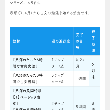
シリーズに入ります。
春頃（3、4月）から古文の勉強を始める想定です。
終
完了
了
教材
週の進行度
の目
期
安
限
『
八澤のたった6時
1チャプ
約2ヶ
6
間で古典文法
』
ター/週
月
月
『
八澤のたった3時
3チャプ
末
1週間
間で古文読解
』
ター/週
『
八澤の良問特訓
【1】ベーシック古
文
』
2チャプ
8
5週間
『
八澤の良問特訓
ター/週
月