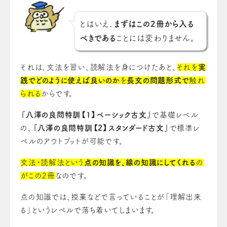
とはいえ、
まずはこの2冊から入る
べきである
ことには変わりません。
それは、文法を習い、読解法を身につけたあと、
それを
実
践でどのように使えば良いのか
を
長文の問題形式で
触れ
られる
からです。
『
八澤の良問特訓【1】ベーシック古文
』で基礎レベル
の、『
八澤の良問特訓【2】スタンダード古文
』で標準レ
ベルのアウトプットが可能です。
文法・読解法という
点の知識を、線の知識にしてくれる
の
がこの2冊
なのです。
点の知識では、授業などで言っていることが「理解出来
る」というレベルで落ち着いてしまいます。