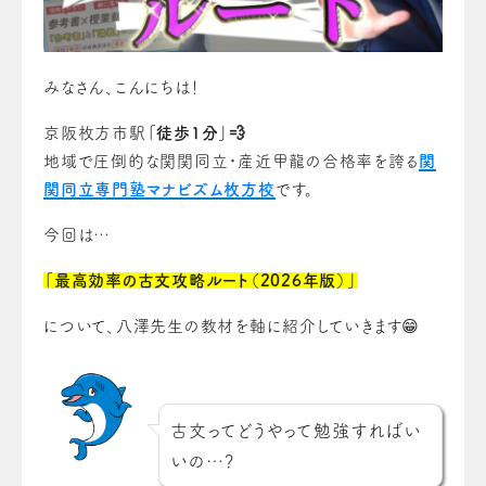
みなさん、こんにちは！
京阪枚方市駅
「徒歩1分」💨
地域で圧倒的な関関同立・産近甲龍の合格率を誇る
関
関同立専門塾マナビズム枚方校
です。
今回は…
「最高効率の古文攻略ルート（2026年版）」
について、八澤先生の教材を軸に紹介していきます😁
古文ってどうやって勉強すればい
いの…？