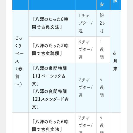
限
安
1チャ
約
『
八澤のたった6時
プター/
2ヶ
間で古典文法
』
週
月
じっ
3チャ
1
くり
『
八澤のたった3時
プター/
週
ペー
間で古文読解
』
6
週
間
ス
月
『
八澤の良問特訓
（春
末
【1】ベーシック古
前
2チャ
5
文
』
～）
プター/
週
『
八澤の良問特訓
週
間
【2】スタンダード古
文
』
2チャ
5
『
八澤のたった6時
プター/
週
間で古典文法
』