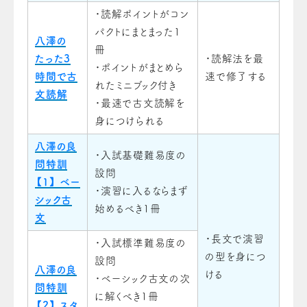
・読解ポイントがコン
パクトにまとまった1
八澤の
冊
たった3
・読解法を最
・ポイントがまとめら
時間で古
速で修了する
れたミニブック付き
文読解
・最速で古文読解を
身につけられる
八澤の良
・入試基礎難易度の
問特訓
設問
【1】 ベー
・演習に入るならまず
シック古
始めるべき1冊
文
・長文で演習
・入試標準難易度の
の型を身につ
設問
八澤の良
ける
・ベーシック古文の次
問特訓
に解くべき1冊
【2】 スタ