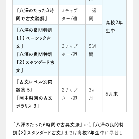
『
八澤のたった3時
3チャプ
1週
間で古文読解
』
ター/週
間
高校2年
『八澤の良問特訓
生中
【1】ベーシック古
文』
2チャプ
5週
『八澤の良問特訓
ター/週
間
【2】スタンダード古
文』
『
古文レベル別問
題集 5
』
2チャプ
3ヶ
6月末
『
岡本梨奈の古文
ター/週
月
ポラリス 3
』
『
八澤のたった6時間で古典文法
』から『
八澤の良問特
訓【2】スタンダード古文
』までは
高校2年生中
に学習し