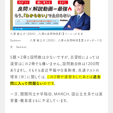
八澤 龍之介（2025）．八澤の良問特訓【1】ベーシック古文
Gakken 八澤 龍之介（2025）．八澤の良問特訓【2】スタンダード古
文 Gakken
5題×2冊と設問数は少ないですが、志望校によっては
演習はこの2冊でも構いません。設問数自体は1200問
ありますし、そもそも産近甲龍や日東駒専、共通テストの
理系（※）に関しては、
この2冊で演習をしたあとは
過去
問に入って問題ない
のです
。
一方、関関同立や早稲田、MARCH、国公立文系では演
習量・難易度ともに不足しています。