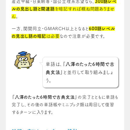
産近甲龍・日東駒専・国公立理系志望なら、
300語レベ
ルの見出し語と関連語
を暗記すれば概ね問題ありませ
ん
。
一方、関関同立・GMARCH以上となると
600語レベル
の見出し語の暗記
は必要
なので注意が必要です。
単語は、『
八澤のたった6時間で古
典文法
』と並行して取り組みましょ
う。
『
八澤のたった6時間で古典文法
』の完了とともに単語も
完了し、その後の単語帳やミニブック類は周回して復習
するターンに入ります。