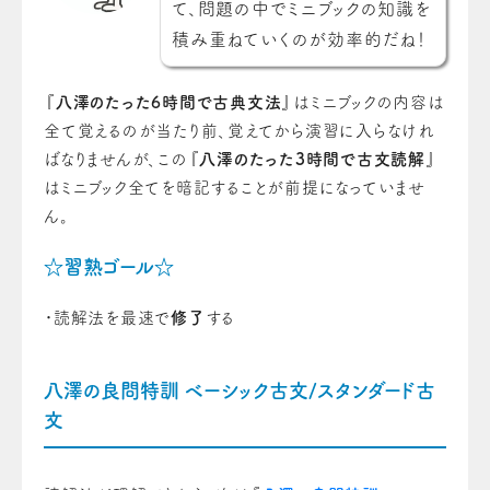
て、問題の中でミニブックの知識を
積み重ねていくのが効率的だね！
『
八澤のたった6時間で古典文法
』はミニブックの内容は
全て覚えるのが当たり前、覚えてから演習に入らなけれ
ばなりませんが、この『
八澤のたった3時間で古文読解
』
はミニブック全てを暗記することが前提になっていませ
ん。
☆習熟ゴール☆
・読解法を最速で
修了
する
八澤の良問特訓 ベーシック古文/スタンダード古
文