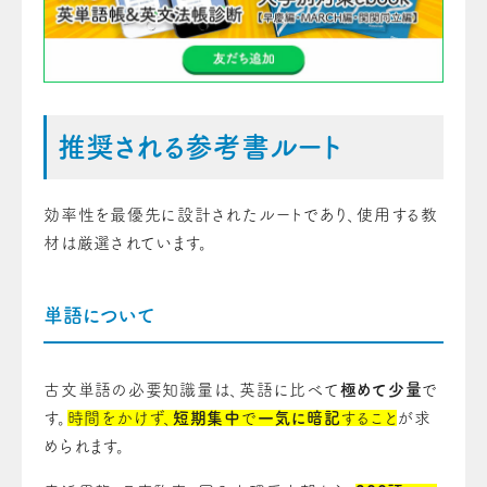
推奨される参考書ルート
効率性を最優先に設計されたルートであり、使用する教
材は厳選されています。
単語について
古文単語の必要知識量は、英語に比べて
極めて少量
で
す。
時間をかけず、
短期集中
で
一気に暗記
すること
が求
められます。