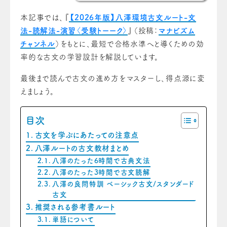
本記事では、『
【2026年版】八澤環境古文ルート-文
法-読解法-演習〈受験トーーク〉
』（投稿：
マナビズム
チャンネル
）をもとに、最短で合格水準へと導くための効
率的な古文の学習設計を解説しています。
最後まで読んで古文の進め方をマスターし、得点源に変
えましょう。
目次
古文を学ぶにあたっての注意点
八澤ルートの古文教材まとめ
八澤のたった6時間で古典文法
八澤のたった3時間で古文読解
八澤の良問特訓 ベーシック古文/スタンダード
古文
推奨される参考書ルート
単語について