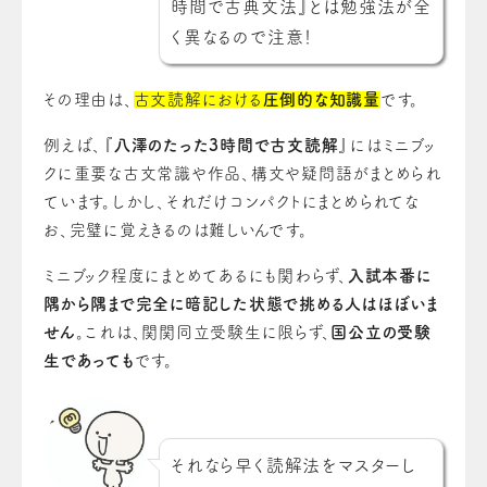
時間で古典文法』とは勉強法が全
く異なるので注意！
その理由は、
古文読解における
圧倒的な知識量
です。
例えば、『
八澤のたった3時間で古文読解
』にはミニブッ
クに重要な古文常識や作品、構文や疑問語がまとめられ
ています。しかし、それだけコンパクトにまとめられてな
お、完璧に覚えきるのは難しいんです。
ミニブック程度にまとめてあるにも関わらず、
入試本番に
隅から隅まで完全に暗記した状態で挑める人はほぼいま
せん
。これは、関関同立受験生に限らず、
国公立の受験
生であっても
です。
それなら早く読解法をマスターし