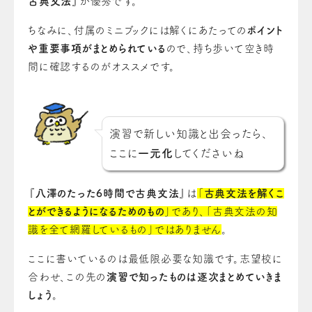
古典文法
』が優秀です。
ちなみに、付属のミニブックには解くにあたっての
ポイント
や重要事項がまとめられている
ので、持ち歩いて空き時
間に確認するのがオススメです。
演習で新しい知識と出会ったら、
ここに
一元化
してくださいね
『
八澤のたった6時間で古典文法
』は
「
古典文法を解くこ
とができるようになるためのもの
」であり、「古典文法の知
識を全て網羅しているもの」ではありません
。
ここに書いているのは最低限必要な知識です。志望校に
合わせ、この先の
演習で知ったものは逐次まとめていきま
しょう
。