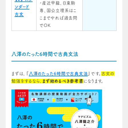
・産近甲龍、日東駒
ンダード
専、国公立理系はこ
古文
こまでやれば過去問
でOK
八澤のたった6時間で古典文法
まずは、『
八澤のたった6時間で古典文法
』です。
古文の
勉強をするなら、
まず始めるべき参考書
になります。