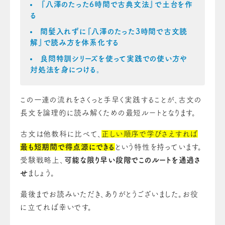
『八澤のたった6時間で古典文法』
で土台を作
る
間髪入れずに『
八澤のたった3時間で古文読
解
』で読み方を体系化する
良問特訓シリーズ
を使って実践での使い方や
対処法を身につける。
この一連の流れをさくっと手早く実践することが、古文の
長文を論理的に読み解くための最短ルートとなります。
古文は他教科に比べて、
正しい順序で学びさえすれば
最も短期間で得点源にできる
という特性を持っています。
受験戦略上、
可能な限り早い段階でこのルートを通過さ
せ
ましょう。
最後までお読みいただき、ありがとうございました。お役
に立てれば幸いです。