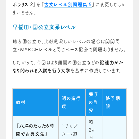
ポラリス 2
』を『
古文レベル別問題集 5
』に変更してもか
まいません。
早稲田・国公立文系レベル
地方国公立で、比較的易しいレベルの場合は関関同
立・MARCHレベルと同じペース配分で問題ありません。
したがって、今回はより難関の国公立などの
記述力がか
なり問われる入試を行う大学
を基準に作成しています。
完了
週の進行
終了期
教材
の目
度
限
安
約
『
八澤のたった6時
1チャプ
2ヶ
間で古典文法
』
ター/週
月