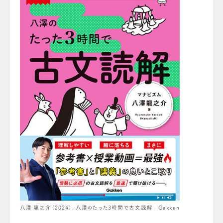
八澤 龍之介（2024）．八澤のたった3時間で古文読解 Gakken