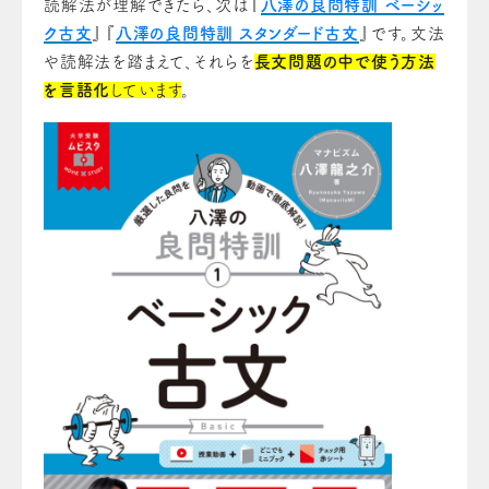
読解法が理解できたら、次は『
八澤の良問特訓 ベーシッ
ク古文
』『
八澤の良問特訓 スタンダード古文
』です。文法
や読解法を踏まえて、それらを
長文問題の中で使う方法
を言語化
しています
。