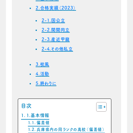
2.合格実績（2023
）
2-1.国公立
2-2.関関同立
2-3.産近甲龍
2-4.その他私立
3.校風
4.活動
5.終わりに
目次
1.基本情報
偏差値
兵庫県内の同ランクの高校（偏差値）