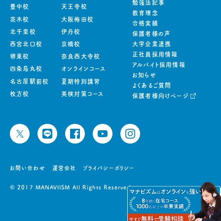
勉強法記事
豊中校
天王寺校
教育理念
茨木校
大阪梅田校
合格実績
北千里校
伊丹校
保護者様の声
西宮北口校
京橋校
大学企業連携
正社員採用情報
堺東校
奈良西大寺校
アルバイト採用情報
四条烏丸校
オンラインコース
お知らせ
名古屋駅前校
夏期特別講習
よくあるご質問
枚方校
英検対策コース
保護者様向けページ
お問い合わせ
運営会社
プライバシーポリシー
© 2017 MANAVIISM All Rights Reserved.