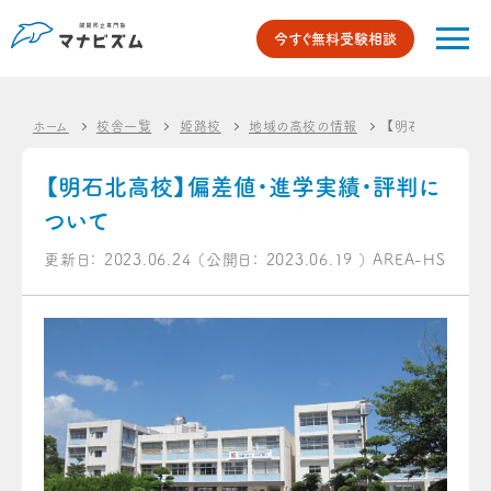
今すぐ無料受験相談
ホーム
校舎一覧
姫路校
地域の高校の情報
【明石北高校】偏
【明石北高校】偏差値・進学実績・評判に
ついて
更新日：
2023.06.24
（公開日：
2023.06.19
）
AREA-HS