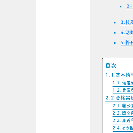
2
3.校
4.活
5.終
目次
1.基本情
偏差
兵庫
2.合格実績
国公
関関
産近
その