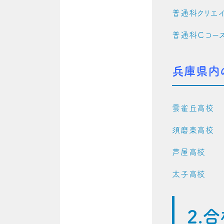
普通科クリエイ
普通科
兵庫県内
雲雀丘高
須磨東高
芦屋高校
太子高校
2.