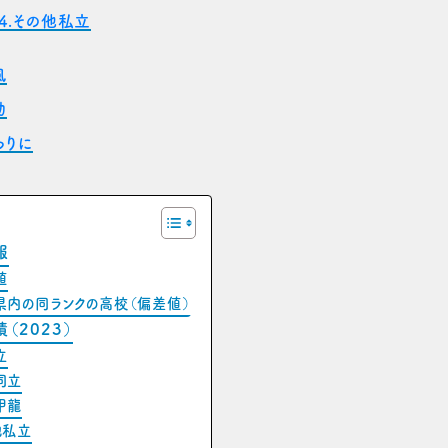
-4.その他私立
風
動
わりに
報
値
県内の同ランクの高校（偏差値）
（2023）
立
同立
甲龍
他私立