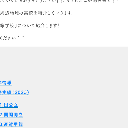
見ていただきありがとうございます、マナビズム姫路校舎です！
周辺地域の高校を紹介していきます。
等学校』について紹介します！
ください＾＾
本情報
格実績（2023)
-1.国公立
-2.関関同立
-3.産近甲龍