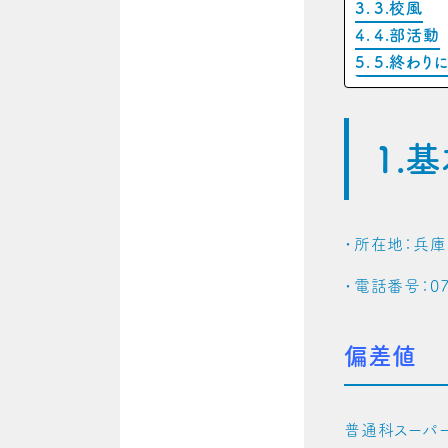
3.校風
4.部活動
5.終わり
1.
・所在地：兵庫
・電話番号：078
偏差値
普通科スーパ