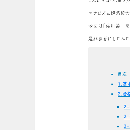
こんにちは！記事を
マナビズム姫路校舎
今回は『滝川第二高
是非参考にしてみて
目次
1.基
2.合
2
2
2