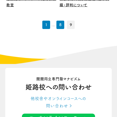
教室
績・評判について
1
...
8
9
関関同立専門塾マナビズム
姫路校への
問い合わせ
他校舎やオンラインコースへの
問い合わせ