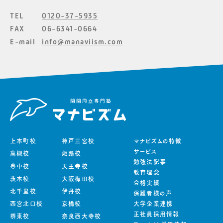
TEL
0120-37-5935
FAX
06-6341-0664
E-mail
info@manaviism.com
上本町校
神戸三宮校
マナビズムの特徴
サービス
高槻校
姫路校
勉強法記事
豊中校
天王寺校
教育理念
茨木校
大阪梅田校
合格実績
北千里校
伊丹校
保護者様の声
西宮北口校
京橋校
大学企業連携
正社員採用情報
堺東校
奈良西大寺校