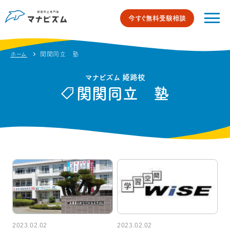
今すぐ無料受験相談
ホーム
関関同立 塾
マナビズム 姫路校
関関同立 塾
2023.02.02
2023.02.02