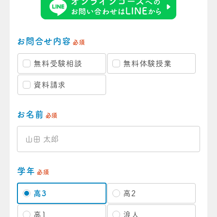
お問合せ内容
必須
無料受験相談
無料体験授業
資料請求
お名前
必須
学年
必須
高3
高2
高1
浪人