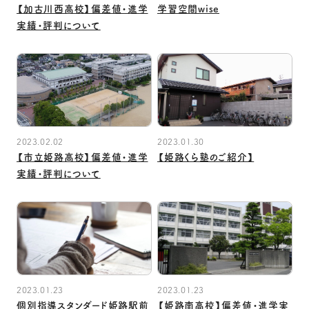
【加古川西高校】偏差値・進学
学習空間wise
実績・評判について
2023.02.02
2023.01.30
【市立姫路高校】偏差値・進学
【姫路くら塾のご紹介】
実績・評判について
2023.01.23
2023.01.23
個別指導スタンダード姫路駅前
【姫路南高校】偏差値・進学実