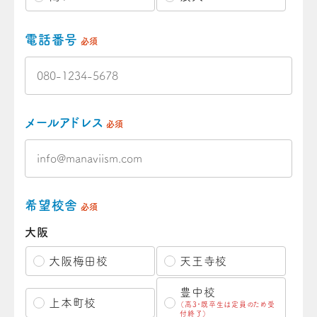
電話番号
必須
メールアドレス
必須
希望校舎
必須
大阪
大阪梅田校
天王寺校
豊中校
上本町校
（高3・既卒生は定員のため受
付終了）