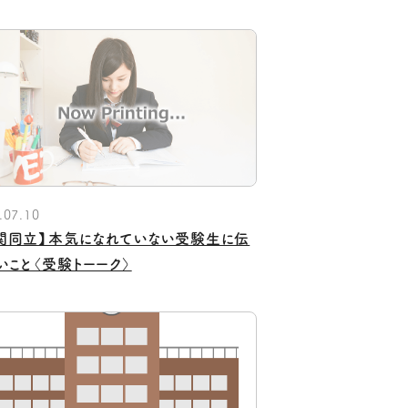
.07.10
関同立】本気になれていない受験生に伝
いこと〈受験トーーク〉