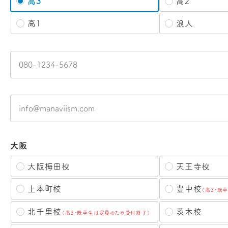
高3
高2
高1
浪人
大阪
大阪梅田校
天王寺校
豊中校
上本町校
（高3・既
北千里校
茨木校
（高3・既卒生は定員のため受付終了）