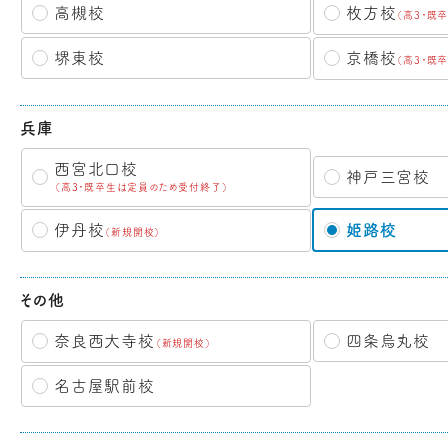
枚方校
高槻校
（高3・既
京橋校
堺東校
（高3・既
兵庫
西宮北口校
神戸三宮校
（高3・既卒生は定員のため受付終了）
伊丹校
姫路校
（新規開校）
その他
奈良西大寺校
四条烏丸校
（新規開校）
名古屋駅前校