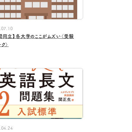
.07.10
関同立】各大学のここがムズい〈受験
ーク〉
.04.24