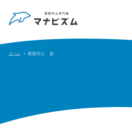
ホーム
関関同立 塾