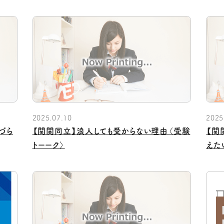
2025.07.10
2025
づら
【関関同立】浪人しても受からない理由〈受験
【関
トーーク〉
えた