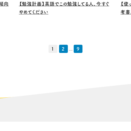
の傾向
【勉強計画】英語でこの勉強してる人、今すぐ
【使
やめてください
考書
1
2
...
9