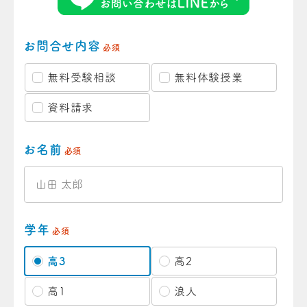
お問合せ内容
必須
無料受験相談
無料体験授業
資料請求
お名前
必須
学年
必須
高3
高2
高1
浪人