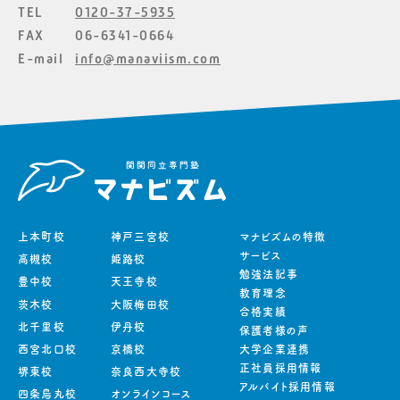
TEL
0120-37-5935
FAX
06-6341-0664
E-mail
info@manaviism.com
上本町校
神戸三宮校
マナビズムの特徴
サービス
高槻校
姫路校
勉強法記事
豊中校
天王寺校
教育理念
茨木校
大阪梅田校
合格実績
北千里校
伊丹校
保護者様の声
西宮北口校
京橋校
大学企業連携
正社員採用情報
堺東校
奈良西大寺校
アルバイト採用情報
四条烏丸校
オンラインコース