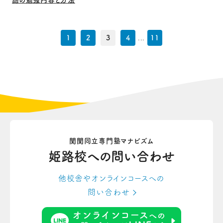
語の勉強内容と方法
1
2
3
4
...
11
関関同立専門塾マナビズム
姫路校への
問い合わせ
他校舎やオンラインコースへの
問い合わせ