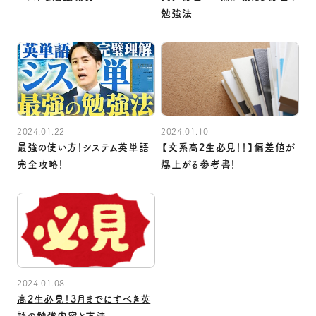
勉強法
2024.01.22
2024.01.10
最強の使い方！システム英単語
【文系高2生必見！！】偏差値が
完全攻略！
爆上がる参考書！
2024.01.08
高2生必見！3月までにすべき英