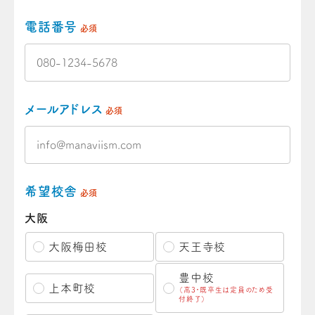
電話番号
必須
メールアドレス
必須
希望校舎
必須
大阪
大阪梅田校
天王寺校
豊中校
上本町校
（高3・既卒生は定員のため受
付終了）