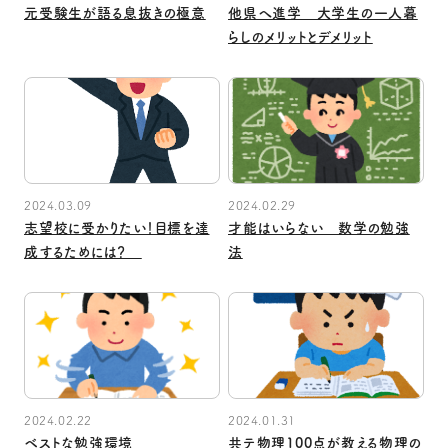
元受験生が語る息抜きの極意
他県へ進学 大学生の一人暮
らしのメリットとデメリット
2024.03.09
2024.02.29
志望校に受かりたい！目標を達
才能はいらない 数学の勉強
成するためには？
法
2024.02.22
2024.01.31
ベストな勉強環境
共テ物理100点が教える物理の