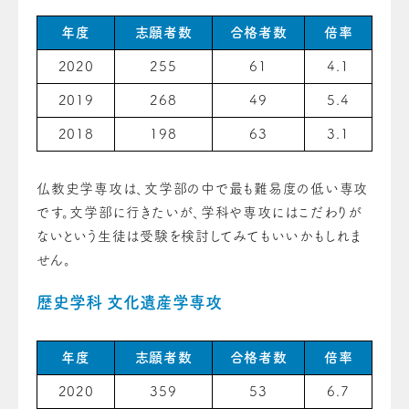
年度
志願者数
合格者数
倍率
2020
255
61
4.1
2019
268
49
5.4
2018
198
63
3.1
仏教史学専攻は、文学部の中で最も難易度の低い専攻
です。文学部に行きたいが、学科や専攻にはこだわりが
ないという生徒は受験を検討してみてもいいかもしれま
せん。
歴史学科 文化遺産学専攻
年度
志願者数
合格者数
倍率
2020
359
53
6.7