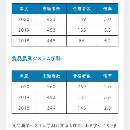
年度
志願者数
合格者数
倍率
2020
423
139
3.0
2019
453
135
3.3
2018
448
86
5.2
食品農業システム学科
年度
志願者数
合格者数
倍率
2020
560
269
2.0
2019
493
135
3.6
2018
344
145
2.3
食品農業システム学科は文系も理系もある学科になりま