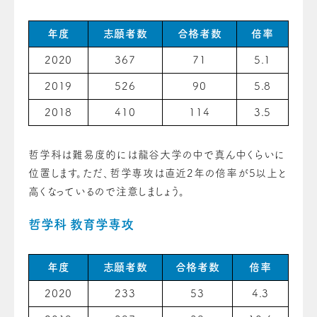
年度
志願者数
合格者数
倍率
2020
367
71
5.1
2019
526
90
5.8
2018
410
114
3.5
哲学科は難易度的には龍谷大学の中で真ん中くらいに
位置します。ただ、哲学専攻は直近2年の倍率が5以上と
高くなっているので注意しましょう。
哲学科 教育学専攻
年度
志願者数
合格者数
倍率
2020
233
53
4.3