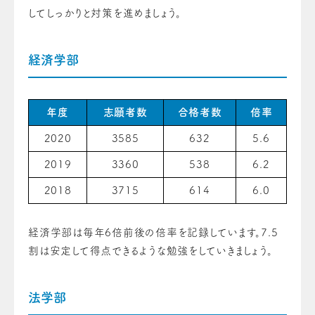
してしっかりと対策を進めましょう。
経済学部
年度
志願者数
合格者数
倍率
2020
3585
632
5.6
2019
3360
538
6.2
2018
3715
614
6.0
経済学部は毎年6倍前後の倍率を記録しています。7.5
割は安定して得点できるような勉強をしていきましょう。
法学部