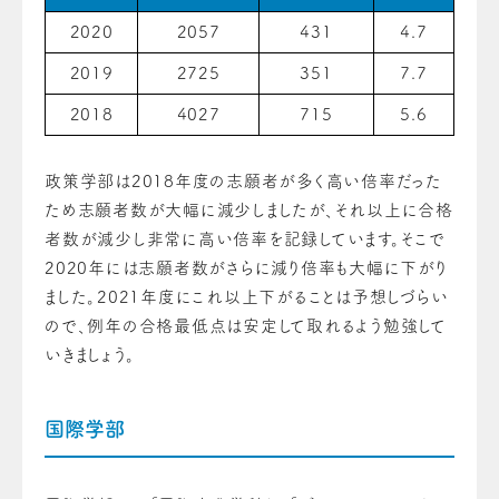
2020
2057
431
4.7
2019
2725
351
7.7
2018
4027
715
5.6
政策学部は2018年度の志願者が多く高い倍率だった
ため志願者数が大幅に減少しましたが、それ以上に合格
者数が減少し非常に高い倍率を記録しています。そこで
2020年には志願者数がさらに減り倍率も大幅に下がり
ました。2021年度にこれ以上下がることは予想しづらい
ので、例年の合格最低点は安定して取れるよう勉強して
いきましょう。
国際学部