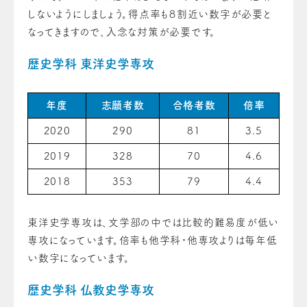
しないようにしましょう。得点率も８割近い数字が必要と
なってきますので、入念な対策が必要です。
歴史学科 東洋史学専攻
年度
志願者数
合格者数
倍率
2020
290
81
3.5
2019
328
70
4.6
2018
353
79
4.4
東洋史学専攻は、文学部の中では比較的難易度が低い
専攻になっています。倍率も他学科・他専攻よりは毎年低
い数字になっています。
歴史学科 仏教史学専攻