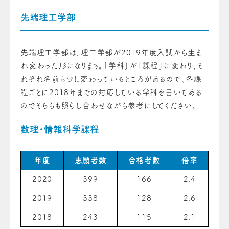
先端理工学部
先端理工学部は、理工学部が2019年度入試から生ま
れ変わった形になります。「学科」が「課程」に変わり、そ
れぞれ名前も少し変わっているところがあるので、各課
程ごとに2018年までの対応している学科を書いてある
のでそちらも照らし合わせながら参考にしてください。
数理・情報科学課程
年度
志願者数
合格者数
倍率
2020
399
166
2.4
2019
338
128
2.6
2018
243
115
2.1