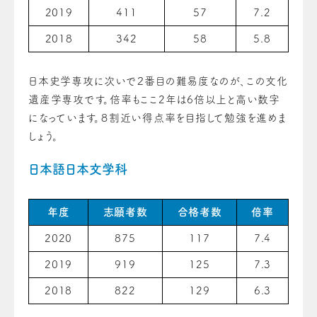
2019
411
57
7.2
2018
342
58
5.8
日本史学専攻に次いで２番目の難易度なのが、この文化
遺産学専攻です。倍率もここ2年は6倍以上と高い数字
になっています。８割近い得点率を目指して勉強を進めま
しょう。
日本語日本文学科
年度
志願者数
合格者数
倍率
2020
875
117
7.4
2019
919
125
7.3
2018
822
129
6.3