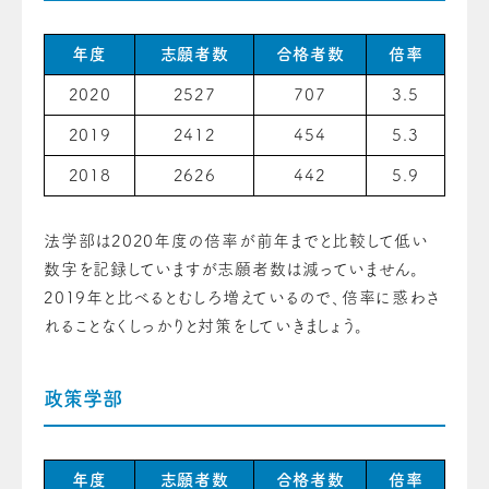
年度
志願者数
合格者数
倍率
2020
2527
707
3.5
2019
2412
454
5.3
2018
2626
442
5.9
法学部は2020年度の倍率が前年までと比較して低い
数字を記録していますが志願者数は減っていません。
2019年と比べるとむしろ増えているので、倍率に惑わさ
れることなくしっかりと対策をしていきましょう。
政策学部
年度
志願者数
合格者数
倍率