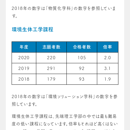
2018年の数字は「物質化学科」の数字を参照していま
す。
環境生体工学課程
年度
志願者数
合格者数
倍率
2020
220
105
2.0
2019
291
92
3.1
2018
179
93
1.9
2018年の数字は「環境ソリューション学科」の数字を参
照しています。
環境生体工学課程は、先端理工学部の中では最も難易
度の低い課程になっています。倍率もそれほど高くはない