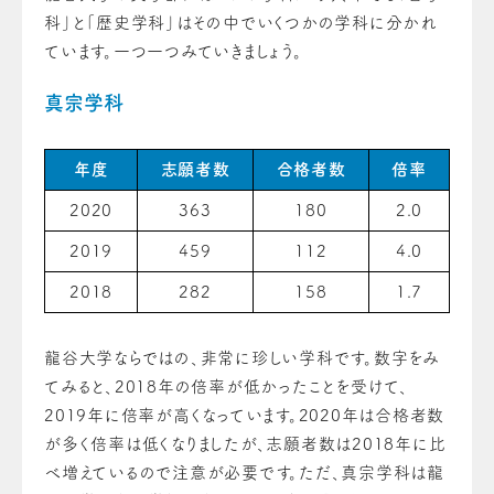
科」と「歴史学科」はその中でいくつかの学科に分かれ
ています。一つ一つみていきましょう。
真宗学科
年度
志願者数
合格者数
倍率
2020
363
180
2.0
2019
459
112
4.0
2018
282
158
1.7
龍谷大学ならではの、非常に珍しい学科です。数字をみ
てみると、2018年の倍率が低かったことを受けて、
2019年に倍率が高くなっています。2020年は合格者数
が多く倍率は低くなりましたが、志願者数は2018年に比
べ増えているので注意が必要です。ただ、真宗学科は龍