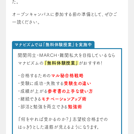
た。
オープンキャンパスに参加する前の準備として、ぜひご
一読ください。
マナビズムでは『無料体験授業』を実施中
関関同立・MARCH・難関私大を目指しているなら
マナビズムの
『無料体験授業』
がおすすめ！
・合格するための
マル秘合格戦略
・受験に成功・失敗する
受験生の違い
・成績が上がる
参考書の上手な使い方
・継続できる
モチベーションアップ術
・部活と勉強を両立できる
勉強術
『何をやれば受かるのか？』志望校合格までの
はっきりとした道筋が見えるようになります。