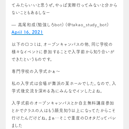
てみたらいいと思うぜ。やっぱ実際行ってみないと分から
ないこともあるしなー
— 高尾和成(勉強しろbot) (@takao_study_bot)
April 16, 2021
以下の口コミは、オープンキャンパスの他、同じ学校の
様々なイベントに参加することで入学前から知り合いが
できたというものです。
専門学校の入学式かぁ〜
私の入学式は会場が舞浜の某ホールでした。なので、入
学式後交流を深める為にみんなでインしたよね。
入学式前のオープンキャンパスとか自主無料講座参加
とかでクラスの人はもう顔見知り以上になってたからこそ
行けたんだけどね。まぁ…そこで重度のDオタだってバレ
ました