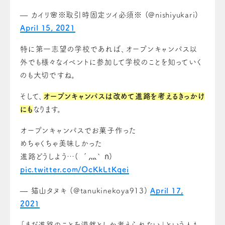
— カイリ🌸※取引時固定ツイ必須※ (@nishiyukari)
April 15, 2021
特に第一志望の学校であれば、オープンキャンパス以
外でも様々なイベントに参加して学校のことを知っていく
のも大切ですね。
そして、
オープンキャンパスは改めて進路を考えるきっかけ
にも
なります。
オープンキャンパスでお菓子作った
めちゃくちゃ美味しかった
進路どうしよう…( ´灬` ก)
pic.twitter.com/OcKkLtKqei
— 猫山タヌキ (@tanukinekoya913)
April 17,
2021
「まだ進路のことを漠然としか考えられない」という人も、