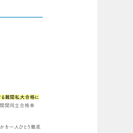
する難関私大合格に
「関関同立合格率
きかを一人ひとり徹底