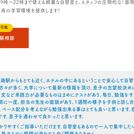
日9時〜22時まで使える綺麗な自習室と、スタッフの圧倒的な「面
高の学習環境を提供します！
も可能
受験相談
路駅からもとても近く、ホテルの中にあるということで安心して自
方々が多く、大学について最新の情報を頂け、息子の志望校決め
古文など単語力が必要なものはまめにテストがあり、毎日、勉強をす
週間に一度、担当の先生の面談があり、1週間の様子を子供と話し
、ペース配分を考えながら勉強出来る事はとても良いと思います。
です。息子を通わせて良かったと思います。
かりやすくご指導いただけます。自習室もあるので一人で集中した
入塾するのに期間が遅れても全く問題ありません。