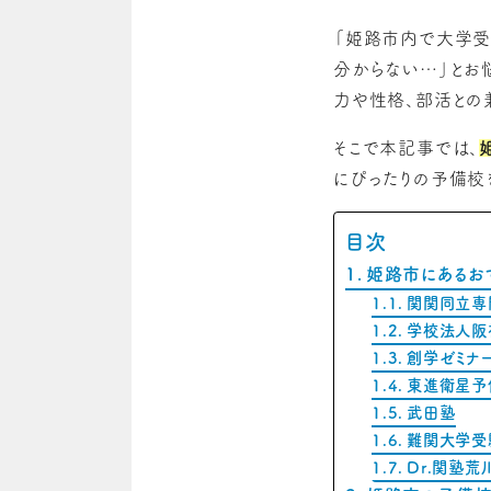
「姫路市内で大学受
分からない…」とお
力や性格、部活との
そこで本記事では、
にぴったりの予備校
目次
姫路市にあるお
関関同立専
学校法人阪
創学ゼミナ
東進衛星予
武田塾
難関大学受
Dr.関塾荒