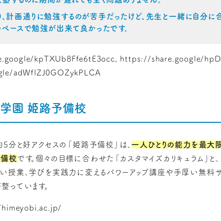
り、計画通りに勉強するのが苦手だったけど、先生と一緒に自分に
のペースで勉強が出来て良かったです。
.google/kpTXUb8Ffe6tE3occ, https://share.google/hp
oogle/adWflZJ0GOZykPLCA
学園 姫路予備校
約5分と好アクセスの「姫路予備校」は、
一人ひとりの能力を最大
予備校
です。個々の目標に合わせた「カスタマイズカリキュラム」と
い授業、学びを実践力に変えるパワーアップ講座や手厚い無料サ
整っています。
imeyobi.ac.jp/