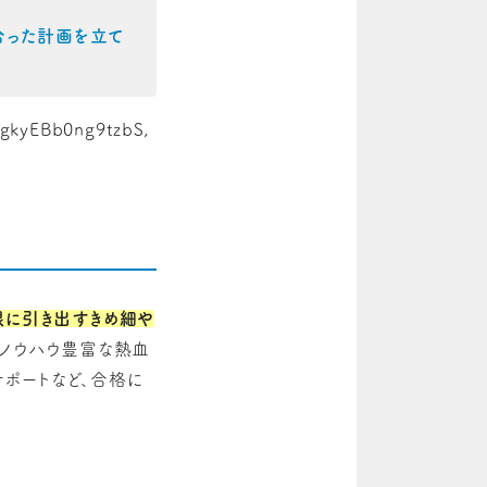
合った計画を立て
DgkyEBb0ng9tzbS,
限に引き出すきめ細や
、ノウハウ豊富な熱血
ポートなど、合格に