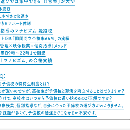
選びでは集中できる「自習室」が大切
休館日
しやすさと快適さ
できるサポート体制
指導のマナビズム 姫路校
く上回る「関関同立合格率66％」の実績
習管理×映像授業×個別指導」メソッド
！毎日9時～22時まで開館
「マナビズム」の合格実績
Q)
る予備校の特待生制度とは？
のが遅いのですが、高校生が予備校と部活を両立することはできますか？
向けて、高校生はいつから予備校に通い始めるのが正解ですか？
映像授業、個別指導など、自分に合った予備校の選び方がわかりません。
や課題が多くて、予備校の勉強までこなせるか不安です。