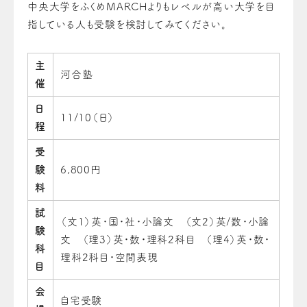
中央大学をふくめMARCHよりもレベルが高い大学を目
指している人も受験を検討してみてください。
主
河合塾
催
日
11/10（日）
程
受
験
6,800円
料
試
（文1）英・国・社・小論文 （文2）英/数・小論
験
文 （理3）英・数・理科2科目 （理4）英・数・
科
理科2科目・空間表現
目
会
自宅受験