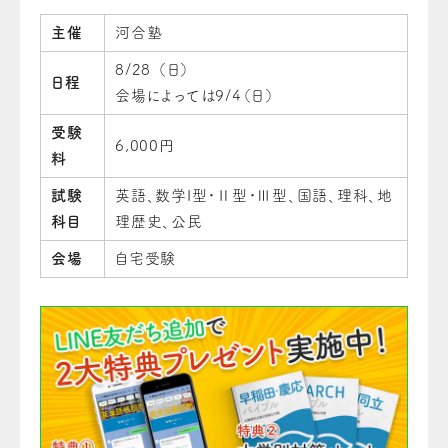
主催
河合塾
8/28 （日）
日程
会場によっては9/4（日）
受験
6,000円
料
試験
英語、数学I型・Ⅱ型・Ⅲ型、国語、理科、地
科目
理歴史、公民
会場
自宅受験