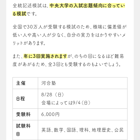
全統記述模試は、
中央大学の入試出題傾向に合ってい
る模試
です。
全国で30万人が受験する模試のため、極端に偏差値が
低い人や高い人が少なく、自分の実力をはかりやすいメ
リットがあります。
また、
年に3回実施されます
が、のちの回になるほど難易
度があがるため、全3回とも受験するのもよいでしょう。
主催
河合塾
8/28 （日）
日程
会場によっては9/4（日）
受験料
6,000円
試験科
英語、数学、国語、理科、地理歴史、公民
目