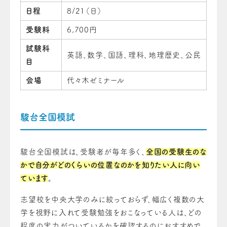
日程
8/21（日）
受験料
6,700円
試験科
英語、数学、国語、理科、地理歴史、公民
目
会場
代々木ゼミナール
駿台全国模試
駿台全国模試は、受験者が毎年多く、
全国の受験生のな
かで自分がどのくらいの位置なのかを知りたい人に向い
ています
。
志望校を中央大学のみに絞っておらず、幅広く複数の大
学を視野に入れて受験勉強をおこなっている人は、どの
程度の実力がついているかを確認するのにおすすめで