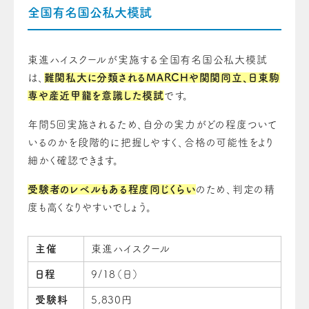
全国有名国公私大模試
東進ハイスクールが実施する全国有名国公私大模試
は、
難関私大に分類されるMARCHや関関同立、日東駒
専や産近甲龍を意識した模試
です。
年間5回実施されるため、自分の実力がどの程度ついて
いるのかを段階的に把握しやすく、合格の可能性をより
細かく確認できます。
受験者のレベルもある程度同じくらい
のため、判定の精
度も高くなりやすいでしょう。
主催
東進ハイスクール
日程
9/18（日）
受験料
5,830円