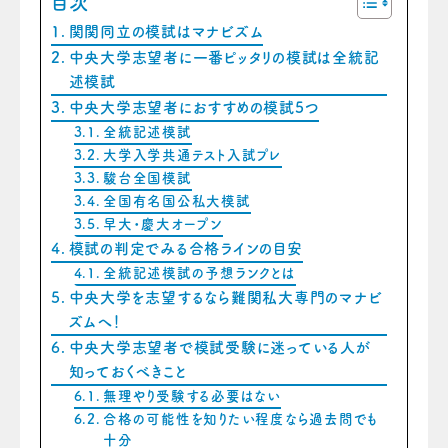
目次
関関同立の模試はマナビズム
中央大学志望者に一番ピッタリの模試は全統記
述模試
中央大学志望者におすすめの模試5つ
全統記述模試
大学入学共通テスト入試プレ
駿台全国模試
全国有名国公私大模試
早大・慶大オープン
模試の判定でみる合格ラインの目安
全統記述模試の予想ランクとは
中央大学を志望するなら難関私大専門のマナビ
ズムへ！
中央大学志望者で模試受験に迷っている人が
知っておくべきこと
無理やり受験する必要はない
合格の可能性を知りたい程度なら過去問でも
十分