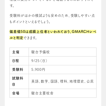
す。
受験料がほかの模試よりも安めのため、受験しやすい点
もポイントといえるでしょう。
偏差値50は成績上位者といわれており、GMARCHレベ
ルと判定
できます。
主催
駿台予備校
日程
9/25（日）
受験料
5,900円
試験科
英語、数学、国語、理科、地理歴史、公民
目
会場
駿台主要校舎