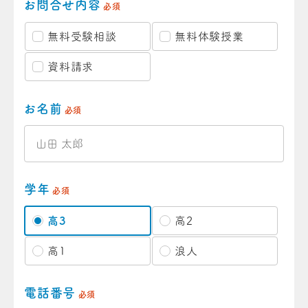
お問合せ内容
必須
無料受験相談
無料体験授業
資料請求
お名前
必須
学年
必須
高3
高2
高1
浪人
電話番号
必須