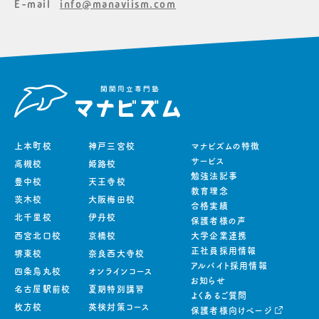
E-mail
info@manaviism.com
上本町校
神戸三宮校
マナビズムの特徴
サービス
高槻校
姫路校
勉強法記事
豊中校
天王寺校
教育理念
茨木校
大阪梅田校
合格実績
北千里校
伊丹校
保護者様の声
西宮北口校
京橋校
大学企業連携
正社員採用情報
堺東校
奈良西大寺校
アルバイト採用情報
四条烏丸校
オンラインコース
お知らせ
名古屋駅前校
夏期特別講習
よくあるご質問
枚方校
英検対策コース
保護者様向けページ