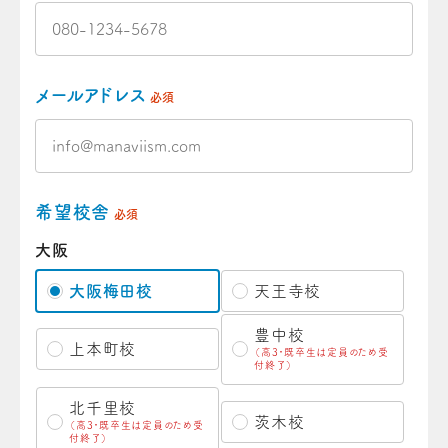
メールアドレス
必須
希望校舎
必須
大阪
大阪梅田校
天王寺校
豊中校
上本町校
（高3・既卒生は定員のため受
付終了）
北千里校
茨木校
（高3・既卒生は定員のため受
付終了）