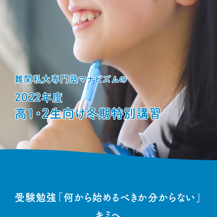
難関私大専門塾マナビズムの
2022年度
高1・2生向け冬期特別講習
受験勉強
「何から始めるべきか分からない」
キミへ