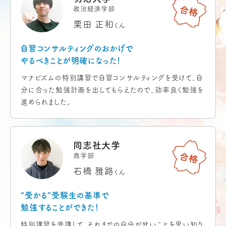
政治経済学部
栗田 正和
くん
自習コンサルティングのおかげで
やるべきことが明確になった！
マナビズムの特別講習で自習コンサルティングを受けて、自
分に合った勉強計画を出してもらえたので、効率良く勉強を
進められました。
同志社大学
商学部
石橋 雅路
くん
“受かる”受験生の基準で
勉強することができた！
特別講習を受講して、それまでの自分が甘いことを思い知り