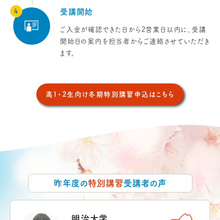
受講開始
ご入金が確認できた日から2営業日以内に、受講
開始日の案内を担当者からご連絡させていただき
ます。
高1・2生向け冬期特別講習
申込はこちら
昨年度の
特別講習
受講者の声
明治大学