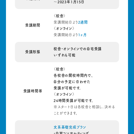
〜2023年1月15日
〈校
舎〉
受講開始日より
2週間
受講期間
〈オンライン〉
受講開始日より
1ヶ月
校舎・オンラインでの自宅受講
受講形態
いずれも可能
〈校
舎〉
各校舎の開校時間内で、
自分の予定に合わせた
受講が可能です。
受講時間帯
〈オンライン〉
24時間受講が可能です。
※スタート日は各校舎と相談し、決める
ことができます。
文系基礎完成プラン
・自習コンサルティング