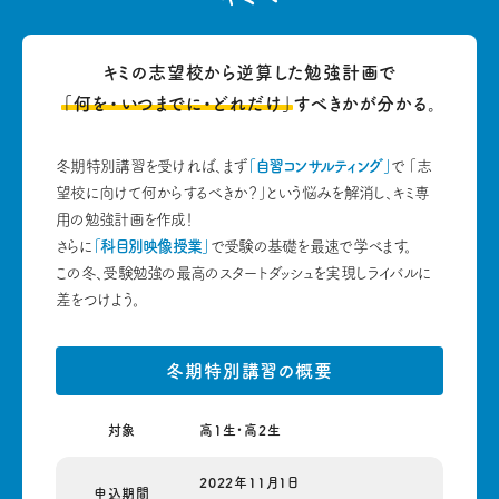
キミの志望校から逆算した
勉強計画で
「何を・いつまでに・どれだけ」
すべきかが分かる。
冬期特別講習を受ければ、まず
「自習コンサルティング」
で
「志
望校に向けて何からするべきか？」という悩みを解消し、キミ専
用の勉強計画を作成！
さらに
「科目別映像授業」
で受験の基礎を最速で学べます。
この冬、受験勉強の最高のスタートダッシュを実現しライバルに
差をつけよう。
冬期特別講習の概要
対象
高1生・高2生
2022年11月1日
申込期間