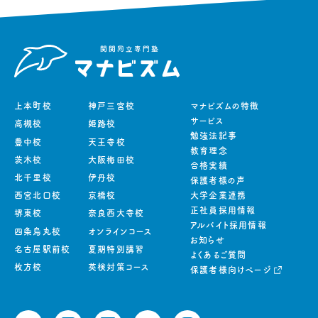
上本町校
神戸三宮校
マナビズムの特徴
サービス
高槻校
姫路校
勉強法記事
豊中校
天王寺校
教育理念
茨木校
大阪梅田校
合格実績
北千里校
伊丹校
保護者様の声
西宮北口校
京橋校
大学企業連携
正社員採用情報
堺東校
奈良西大寺校
アルバイト採用情報
四条烏丸校
オンラインコース
お知らせ
名古屋駅前校
夏期特別講習
よくあるご質問
枚方校
英検対策コース
保護者様向けページ