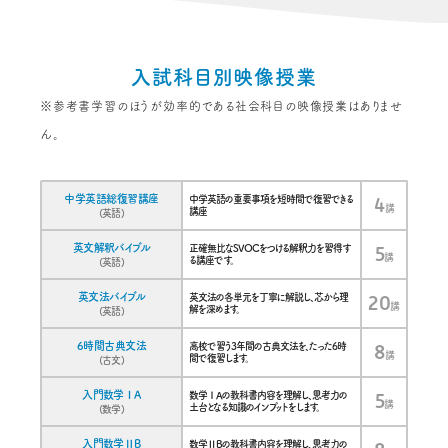
入試科目別映像授業
※参考書学習のほうが効率的である社会科目の映像授業はありませ
ん。
講座名
講座詳細
講座数
中学英語総復習講座
中学英語の重要事項を短時間で復習できる
4
講
講座
(英語)
英文解釈バイブル
正確無比なSVOCをつける解釈力を習得す
5
講
る講座です。
(英語)
英文法バイブル
英文法の各単元を丁寧に解説し、芯から理
20
講
解を深めます。
(英語)
6時間古典文法
高校で習う3年間の古典文法を、たった6時
8
講
間で復習します。
(古文)
入門数学ⅠA
数学ⅠAの教科書内容を理解し、思考力の
5
講
土台となる知識のインプットをします。
(数学)
入門数学ⅡB
数学ⅡBの教科書内容を理解し、思考力の