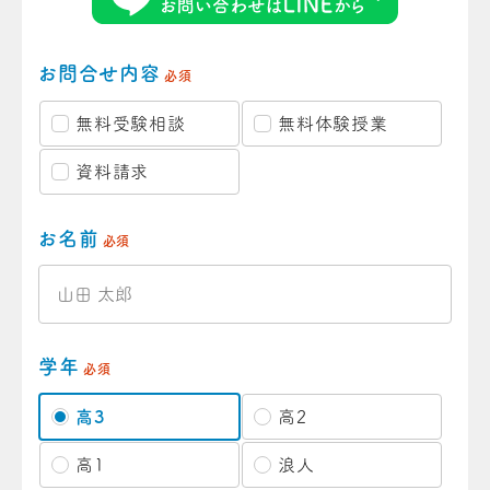
お問合せ内容
必須
無料受験相談
無料体験授業
資料請求
お名前
必須
学年
必須
高3
高2
高1
浪人