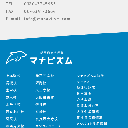
TEL
0120-37-5935
FAX
06-6341-0664
E-mail
info@manaviism.com
上本町校
神戸三宮校
マナビズムの特徴
サービス
高槻校
姫路校
勉強法記事
豊中校
天王寺校
教育理念
茨木校
大阪梅田校
合格実績
北千里校
伊丹校
保護者様の声
西宮北口校
京橋校
大学企業連携
正社員採用情報
堺東校
奈良西大寺校
アルバイト採用情報
四条烏丸校
オンラインコース