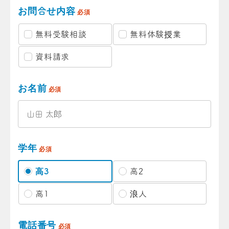
お問合せ内容
必須
無料受験相談
無料体験授業
資料請求
お名前
必須
学年
必須
高3
高2
高1
浪人
電話番号
必須