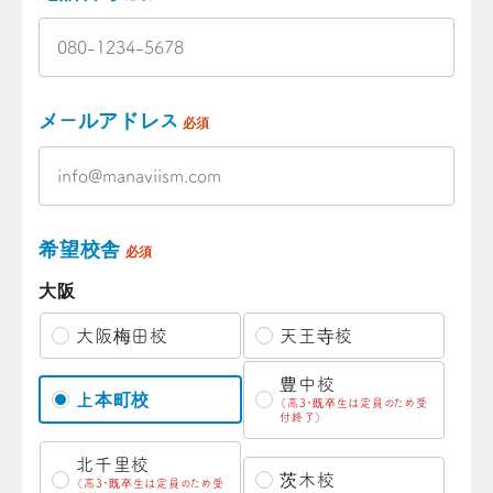
メールアドレス
必須
希望校舎
必須
大阪
大阪梅田校
天王寺校
豊中校
上本町校
（高3・既卒生は定員のため受
付終了）
北千里校
茨木校
（高3・既卒生は定員のため受