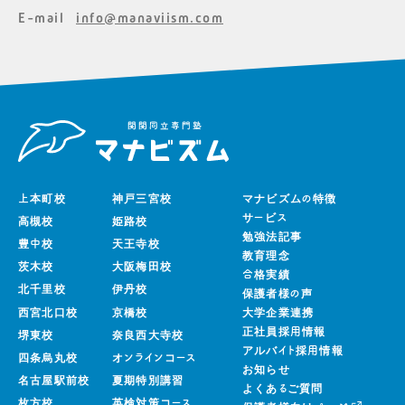
E-mail
info@manaviism.com
上本町校
神戸三宮校
マナビズムの特徴
サービス
高槻校
姫路校
勉強法記事
豊中校
天王寺校
教育理念
茨木校
大阪梅田校
合格実績
北千里校
伊丹校
保護者様の声
西宮北口校
京橋校
大学企業連携
正社員採用情報
堺東校
奈良西大寺校
アルバイト採用情報
四条烏丸校
オンラインコース
お知らせ
名古屋駅前校
夏期特別講習
よくあるご質問
枚方校
英検対策コース