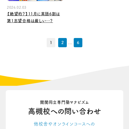
2026.02.03
【絶望的？】11月に英語6割は
第1志望合格は厳しい…？
1
2
...
6
関関同立専門塾マナビズム
高槻校への
問い合わせ
他校舎やオンラインコースへの