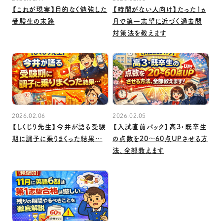
【これが現実】目的なく勉強した
【時間がない人向け】たった１ヵ
受験生の末路
月で第一志望に近づく過去問
対策法を教えます
2026.02.06
2026.02.05
【しくじり先生】今井が語る受験
【入試直前パック】高3・既卒生
期に調子に乗りまくった結果…
の点数を20～60点UPさせる方
法、全部教えます