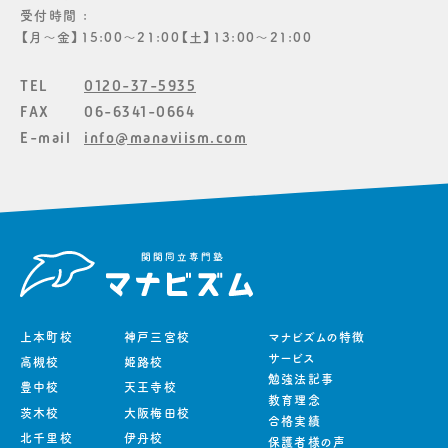
受付時間 :
【月〜金】15:00〜21:00【土】13:00〜21:00
TEL
0120-37-5935
FAX
06-6341-0664
E-mail
info@manaviism.com
上本町校
神戸三宮校
マナビズムの特徴
サービス
高槻校
姫路校
勉強法記事
豊中校
天王寺校
教育理念
茨木校
大阪梅田校
合格実績
北千里校
伊丹校
保護者様の声