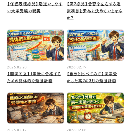
【保護者様必見】勘違いしやす
【高2必見】合否を左右する選
い大学受験の現実
択科目を安易に決めていません
か？
2026.02.20
2026.02.19
【関関同立】1年後に合格する
【自分と比べてみて】関学受
ための具体的な勉強計画
かった高2の3月の勉強計画
2026.02.17
2026.02.08