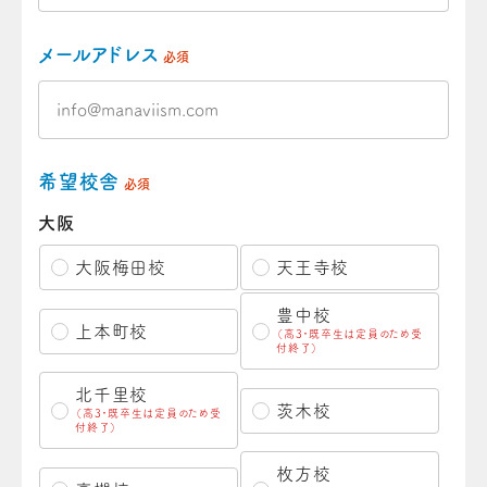
メールアドレス
必須
希望校舎
必須
大阪
大阪梅田校
天王寺校
豊中校
上本町校
（高3・既卒生は定員のため受
付終了）
北千里校
茨木校
（高3・既卒生は定員のため受
付終了）
枚方校