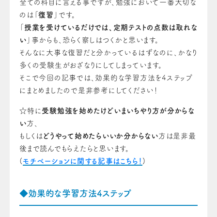
全ての科目に言える事ですが、勉強において一番大切な
のは「
復習
」です。
「
授業を受けているだけでは、定期テストの点数は取れな
い
」事からも、恐らく察しはつくかと思います。
そんなに大事な復習だと分かっているはずなのに、かなり
多くの受験生がおざなりにしてしまっています。
そこで今回の記事では、効果的な学習方法を4ステップ
にまとめましたので是非参考にしてください！
☆特に
受験勉強を始めたけどいまいちやり方が分からな
い
方、
もしくは
どうやって始めたらいいか分からない
方は是非最
後まで読んでもらえたらと思います。
(
モチベーションに関する記事はこちら！
)
◆効果的な学習方法4ステップ