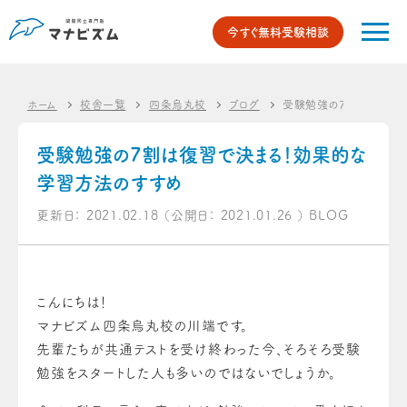
今すぐ無料受験相談
ホーム
校舎一覧
四条烏丸校
ブログ
受験勉強の7割は復習で
受験勉強の7割は復習で決まる！効果的な
学習方法のすすめ
更新日：
2021.02.18
（公開日：
2021.01.26
）
BLOG
こんにちは！
マナビズム四条烏丸校の川端です。
先輩たちが共通テストを受け終わった今、そろそろ受験
勉強をスタートした人も多いのではないでしょうか。