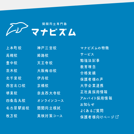
上本町校
神戸三宮校
マナビズムの特徴
サービス
高槻校
姫路校
勉強法記事
豊中校
天王寺校
教育理念
茨木校
大阪梅田校
合格実績
北千里校
伊丹校
保護者様の声
西宮北口校
京橋校
大学企業連携
正社員採用情報
堺東校
奈良西大寺校
アルバイト採用情報
四条烏丸校
オンラインコース
お知らせ
名古屋駅前校
関関同立模試
よくあるご質問
枚方校
英検対策コース
保護者様向けページ