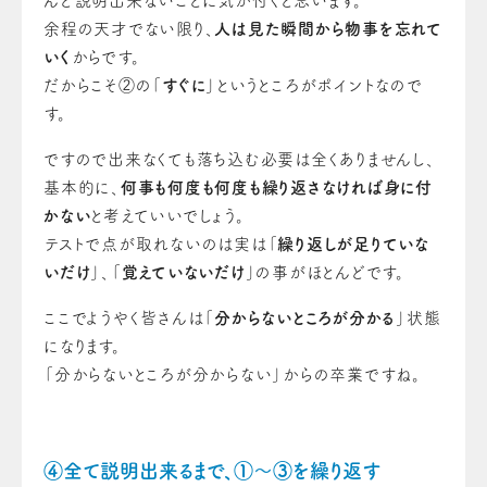
んど説明出来ないことに気が付くと思います。
余程の天才でない限り、
人は見た瞬間から物事を忘れて
いく
からです。
だからこそ②の「
すぐに
」というところがポイントなので
す。
ですので出来なくても落ち込む必要は全くありませんし、
基本的に、
何事も何度も何度も繰り返さなければ身に付
かない
と考えていいでしょう。
テストで点が取れないのは実は「
繰り返しが足りていな
いだけ
」、「
覚えていないだけ
」の事がほとんどです。
ここでようやく皆さんは「
分からないところが分かる
」状態
になります。
「分からないところが分からない」からの卒業ですね。
④全て説明出来るまで、①～③を繰り返す