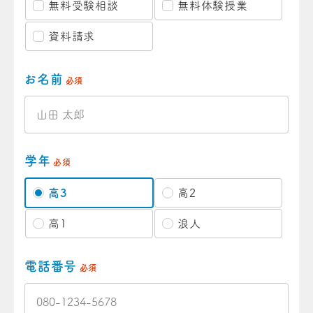
無料受験相談
無料体験授業
資料請求
お名前
必須
学年
必須
高3
高2
高1
浪人
電話番号
必須