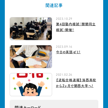
関連記事
2023.10.29
第4回塾内模試（関関同立
模試）開催！
2023.09.16
今日の英語ゼミ！
2021.02.26
【逆転合格速報】洛西高校
から２ヶ月で関西大学へ！
関連キーワード