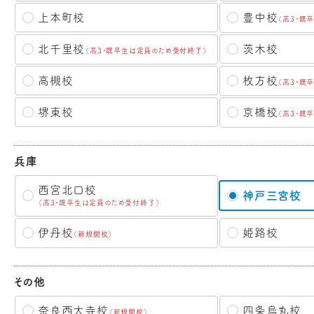
豊中校
上本町校
（高3・既
北千里校
茨木校
（高3・既卒生は定員のため受付終了）
枚方校
高槻校
（高3・既
京橋校
堺東校
（高3・既
兵庫
西宮北口校
神戸三宮校
（高3・既卒生は定員のため受付終了）
伊丹校
姫路校
（新規開校）
その他
奈良西大寺校
四条烏丸校
（新規開校）