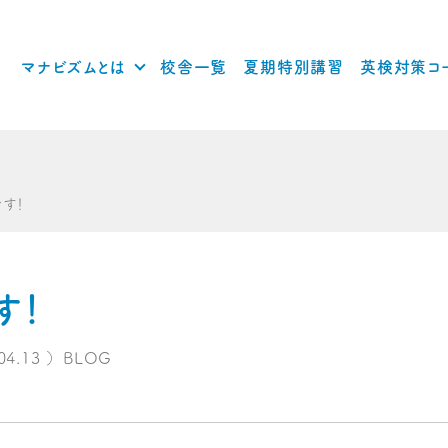
マナビズムとは
校舎一覧
夏期特別講習
英検対策コ
す！
す！
04.13
）
BLOG