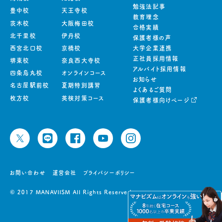
勉強法記事
豊中校
天王寺校
教育理念
茨木校
大阪梅田校
合格実績
北千里校
伊丹校
保護者様の声
西宮北口校
京橋校
大学企業連携
正社員採用情報
堺東校
奈良西大寺校
アルバイト採用情報
四条烏丸校
オンラインコース
お知らせ
名古屋駅前校
夏期特別講習
よくあるご質問
枚方校
英検対策コース
保護者様向けページ
お問い合わせ
運営会社
プライバシーポリシー
© 2017 MANAVIISM All Rights Reserved.