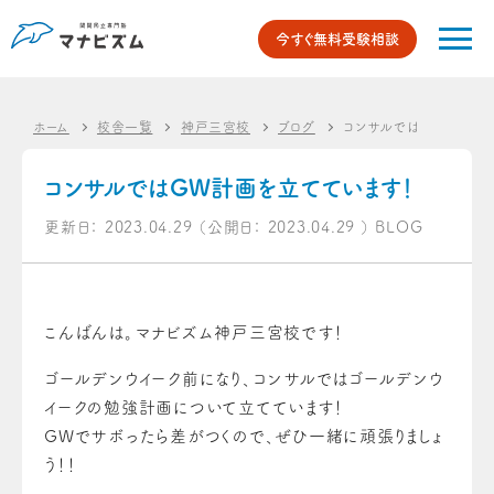
今すぐ無料受験相談
ホーム
校舎一覧
神戸三宮校
ブログ
コンサルではGW計画を立
コンサルではGW計画を立てています！
更新日：
2023.04.29
（公開日：
2023.04.29
）
BLOG
こんばんは。マナビズム神戸三宮校です！
ゴールデンウイーク前になり、コンサルではゴールデンウ
イークの勉強計画について立てています！
GWでサボったら差がつくので、ぜひ一緒に頑張りましょ
う！！
——————————