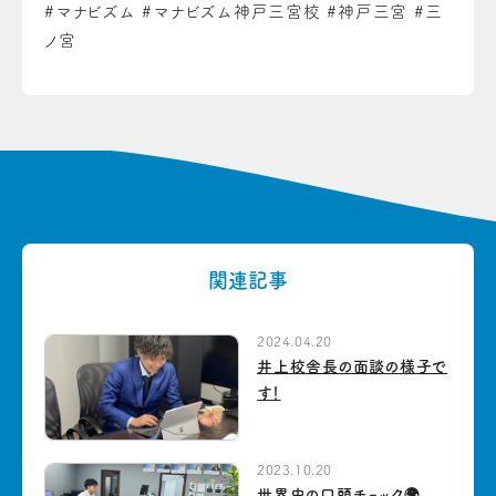
#マナビズム #マナビズム神戸三宮校 #神戸三宮 #三
ノ宮
関連記事
2024.04.20
井上校舎長の面談の様子で
す！
2023.10.20
世界史の口頭チェック🌍