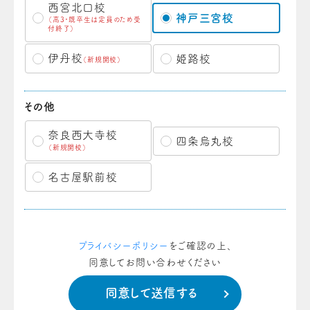
西宮北口校
神戸三宮校
（高3・既卒生は定員のため受
付終了）
伊丹校
姫路校
（新規開校）
その他
奈良西大寺校
四条烏丸校
（新規開校）
名古屋駅前校
プライバシーポリシー
をご確認の上、
同意してお問い合わせください