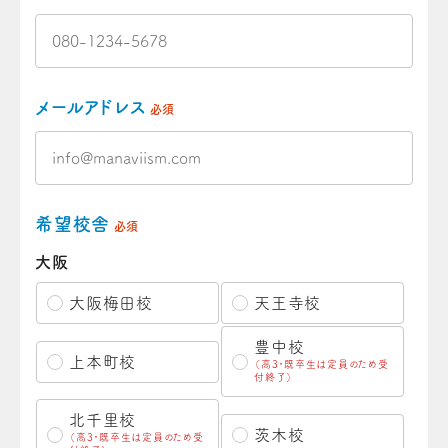
メールアドレス
必須
希望校舎
必須
大阪
大阪梅田校
天王寺校
豊中校
上本町校
（高3・既卒生は定員のため受
付終了）
北千里校
茨木校
（高3・既卒生は定員のため受