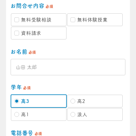
お問合せ内容
必須
無料受験相談
無料体験授業
資料請求
お名前
必須
学年
必須
高3
高2
高1
浪人
電話番号
必須