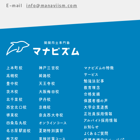
E-mail
info@manaviism.com
上本町校
神戸三宮校
マナビズムの特徴
サービス
高槻校
姫路校
勉強法記事
豊中校
天王寺校
教育理念
茨木校
大阪梅田校
合格実績
北千里校
伊丹校
保護者様の声
西宮北口校
京橋校
大学企業連携
正社員採用情報
堺東校
奈良西大寺校
アルバイト採用情報
四条烏丸校
オンラインコース
お知らせ
名古屋駅前校
夏期特別講習
よくあるご質問
枚方校
英検対策コース
保護者様向けページ