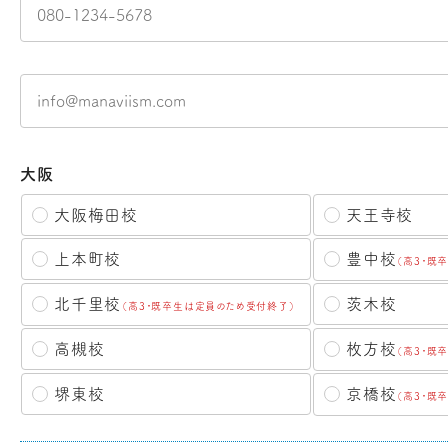
大阪
大阪梅田校
天王寺校
豊中校
上本町校
（高3・既
北千里校
茨木校
（高3・既卒生は定員のため受付終了）
枚方校
高槻校
（高3・既
京橋校
堺東校
（高3・既