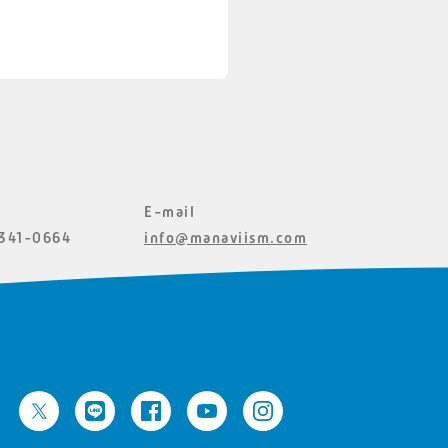
E-mail
341-0664
info@manaviism.com