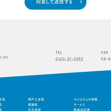
TEL
FAX
1:00
0120-37-5935
06-6
町校
神戸三宮校
マナビズムの特徴
校
姫路校
サービス
校
天王寺校
勉強法記事