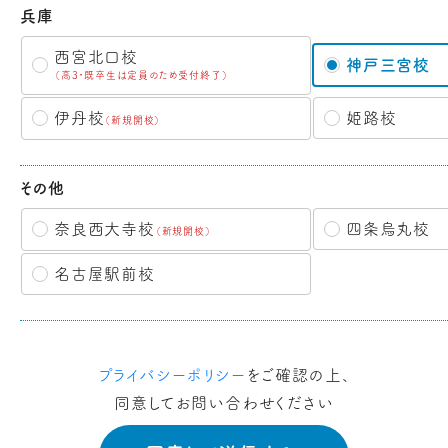
兵庫
西宮北口校
神戸三宮校
（高3・既卒生は定員のため受付終了）
伊丹校
姫路校
（新規開校）
その他
奈良西大寺校
四条烏丸校
（新規開校）
名古屋駅前校
プライバシーポリシー
をご確認の上、
同意してお問い合わせください