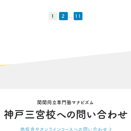
1
2
...
11
関関同立専門塾マナビズム
神戸三宮校への
問い合わせ
他校舎やオンラインコースへの
問い合わせ