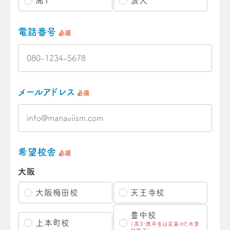
高1
浪人
電話番号
必須
メールアドレス
必須
希望校舎
必須
大阪
大阪梅田校
天王寺校
豊中校
上本町校
（高3・既卒生は定員のため受