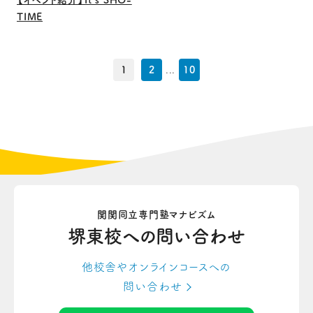
【イベント紹介】It’s SHO-
TIME
1
2
...
10
関関同立専門塾マナビズム
堺東校への
問い合わせ
他校舎やオンラインコースへの
問い合わせ