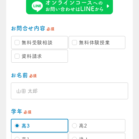
お問合せ内容
必須
無料受験相談
無料体験授業
資料請求
お名前
必須
学年
必須
高3
高2