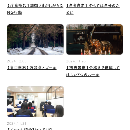
【注意喚起】親御さまがしがちな
【自考自走】すべては自分のた
NG行動
めに
2024.12.05
2024.11.28
【魚目燕石】通過点とゴール
【初志貫徹】合格まで徹底して
ほしい7つのルール
2024.11.21