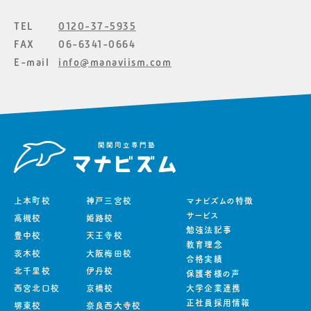
TEL
0120-37-5935
FAX
06-6341-0664
E-mail
info@manaviism.com
上本町校
神戸三宮校
マナビズムの特徴
サービス
高槻校
姫路校
勉強法記事
豊中校
天王寺校
教育理念
茨木校
大阪梅田校
合格実績
北千里校
伊丹校
保護者様の声
西宮北口校
京橋校
大学企業連携
正社員採用情報
堺東校
奈良西大寺校