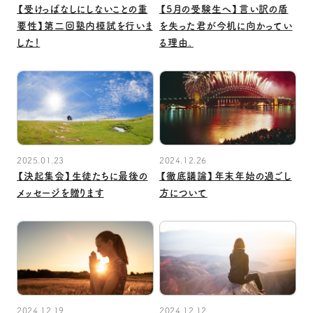
【受けっぱなしにしないことの重
【5月の受験生へ】言い訳の盾
要性】第二回塾内模試を行いま
を失った君が今机に向かってい
した！
る理由。
2025.01.23
2024.12.26
【決起集会】生徒たちに最後の
【徹底議論】年末年始の過ごし
メッセージを贈ります
方について
2024.12.19
2024.12.12