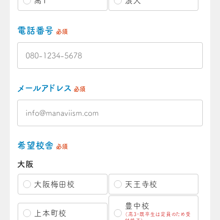
高1
浪人
電話番号
必須
メールアドレス
必須
希望校舎
必須
大阪
大阪梅田校
天王寺校
豊中校
上本町校
（高3・既卒生は定員のため受