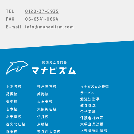
TEL
0120-37-5935
FAX
06-6341-0664
E-mail
info@manaviism.com
上本町校
神戸三宮校
マナビズムの特徴
サービス
高槻校
姫路校
勉強法記事
豊中校
天王寺校
教育理念
茨木校
大阪梅田校
合格実績
北千里校
伊丹校
保護者様の声
西宮北口校
京橋校
大学企業連携
正社員採用情報
堺東校
奈良西大寺校