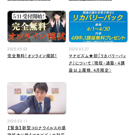
2020.05.02
2020.03.27
完全無料！オンライン模試！
マナビズム★初『リカバリーパッ
ク』について（現役・通塾・４講
座以上履修、4月限定）
2020.03.11
【緊急】新型コロナウイルスの感