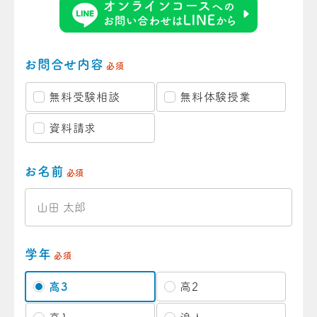
お問合せ内容
必須
無料受験相談
無料体験授業
資料請求
お名前
必須
学年
必須
高3
高2