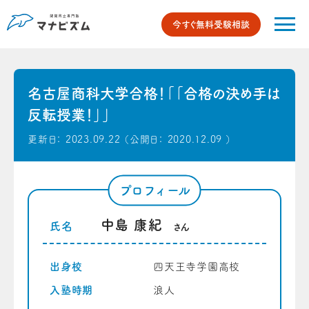
今すぐ無料受験相談
名古屋商科大学合格！「「合格の決め手は
反転授業！」」
更新日：
2023.09.22
（公開日：
2020.12.09
）
プロフィール
中島 康紀
氏名
さん
出身校
四天王寺学園高校
入塾時期
浪人