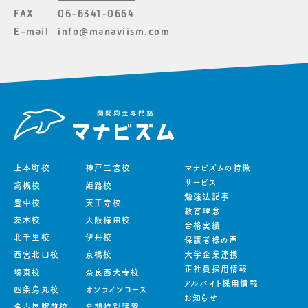
FAX
06-6341-0664
E-mail
info@manaviism.com
上本町校
神戸三宮校
マナビズムの特徴
サービス
高槻校
姫路校
勉強法記事
豊中校
天王寺校
教育理念
茨木校
大阪梅田校
合格実績
北千里校
伊丹校
保護者様の声
西宮北口校
京橋校
大学企業連携
正社員採用情報
堺東校
奈良西大寺校
アルバイト採用情報
四条烏丸校
オンラインコース
お知らせ
名古屋駅前校
夏期特別講習