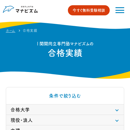
今すぐ無料受験相談
ホーム
合格実績
| 関関同立専門塾マナビズムの
合格実績
条件で絞り込む
合格大学
現役・浪人