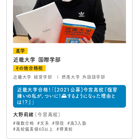
進学
近畿大学 国際学部
その他合格校
近畿大学 経営学部
摂南大学 外国語学部
近畿大学合格！「[2021公募]今宮高校『復習
嫌いの私が、ついに！🌄するようになった理由と
は！？』」
大野莉緒
（今宮高校）
複数合格
文系
現役
高3入塾
高校偏差値60以上
堺東校