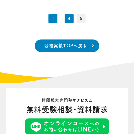
1
...
4
5
合格実績TOPへ戻る
難関私大専門塾マナビズム
無料受験相談・資料請求