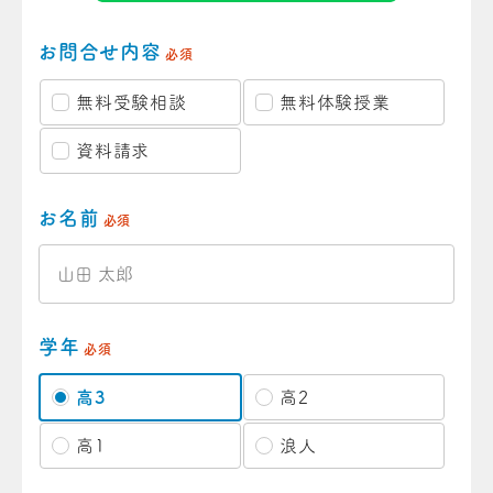
お問合せ内容
必須
無料受験相談
無料体験授業
資料請求
お名前
必須
学年
必須
高3
高2
高1
浪人