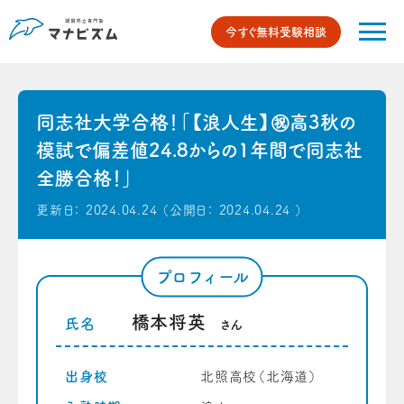
今すぐ無料受験相談
同志社大学合格！「【浪人生】㊗高3秋の
模試で偏差値24.8からの1年間で同志社
全勝合格！」
更新日：
2024.04.24
（公開日：
2024.04.24
）
プロフィール
橋本将英
氏名
さん
出身校
北照高校（北海道）