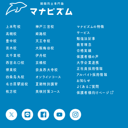
上本町校
神戸三宮校
マナビズムの特徴
サービス
高槻校
姫路校
勉強法記事
豊中校
天王寺校
教育理念
茨木校
大阪梅田校
合格実績
北千里校
伊丹校
保護者様の声
西宮北口校
京橋校
大学企業連携
正社員採用情報
堺東校
奈良西大寺校
アルバイト採用情報
四条烏丸校
オンラインコース
お知らせ
名古屋駅前校
夏期特別講習
よくあるご質問
枚方校
英検対策コース
保護者様向けページ