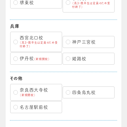
堺東校
（高3・既卒生は定員のため受
付終了）
兵庫
西宮北口校
神戸三宮校
（高3・既卒生は定員のため受
付終了）
伊丹校
姫路校
（新規開校）
その他
奈良西大寺校
四条烏丸校
（新規開校）
名古屋駅前校