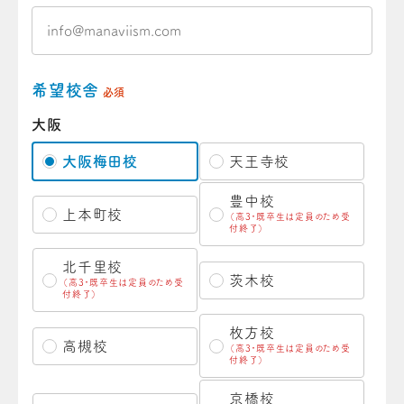
希望校舎
必須
大阪
大阪梅田校
天王寺校
豊中校
上本町校
（高3・既卒生は定員のため受
付終了）
北千里校
茨木校
（高3・既卒生は定員のため受
付終了）
枚方校
高槻校
（高3・既卒生は定員のため受
付終了）
京橋校