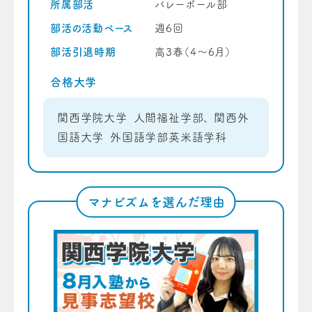
所属部活
バレーボール部
部活の活動ペース
週6回
部活引退時期
高3春（4〜6月）
合格大学
関西学院大学 人間福祉学部、 関西外
国語大学 外国語学部英米語学科
マナビズムを選んだ理由