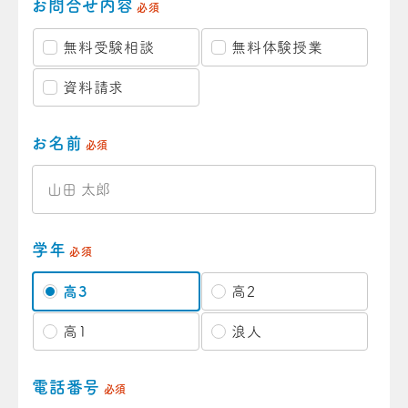
お問合せ内容
必須
無料受験相談
無料体験授業
資料請求
お名前
必須
学年
必須
高3
高2
高1
浪人
電話番号
必須