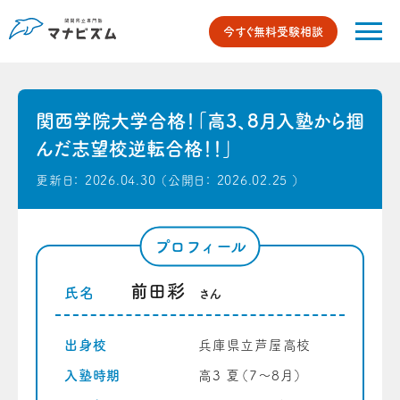
今すぐ無料受験相談
関西学院大学合格！「高3、8月入塾から掴
んだ志望校逆転合格！！」
更新日：
2026.04.30
（公開日：
2026.02.25
）
プロフィール
前田彩
氏名
さん
出身校
兵庫県立芦屋高校
入塾時期
高3 夏（7〜8月）