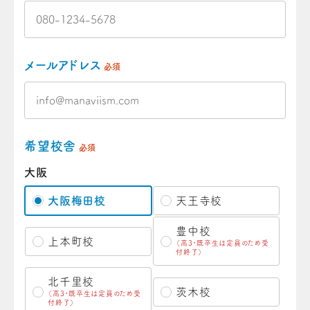
メールアドレス
必須
希望校舎
必須
大阪
大阪梅田校
天王寺校
豊中校
上本町校
（高3・既卒生は定員のため受
付終了）
北千里校
茨木校
（高3・既卒生は定員のため受
付終了）