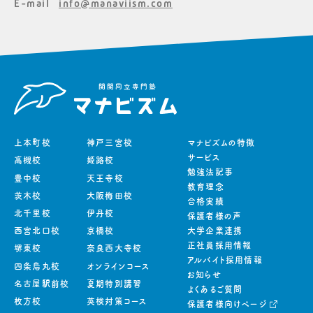
E-mail
info@manaviism.com
上本町校
神戸三宮校
マナビズムの特徴
サービス
高槻校
姫路校
勉強法記事
豊中校
天王寺校
教育理念
茨木校
大阪梅田校
合格実績
北千里校
伊丹校
保護者様の声
西宮北口校
京橋校
大学企業連携
正社員採用情報
堺東校
奈良西大寺校
アルバイト採用情報
四条烏丸校
オンラインコース
お知らせ
名古屋駅前校
夏期特別講習
よくあるご質問
枚方校
英検対策コース
保護者様向けページ