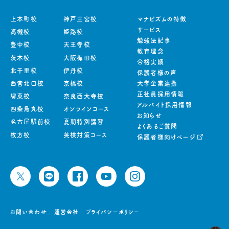
上本町校
神戸三宮校
マナビズムの特徴
サービス
高槻校
姫路校
勉強法記事
豊中校
天王寺校
教育理念
茨木校
大阪梅田校
合格実績
北千里校
伊丹校
保護者様の声
西宮北口校
京橋校
大学企業連携
正社員採用情報
堺東校
奈良西大寺校
アルバイト採用情報
四条烏丸校
オンラインコース
お知らせ
名古屋駅前校
夏期特別講習
よくあるご質問
枚方校
英検対策コース
保護者様向けページ
お問い合わせ
運営会社
プライバシーポリシー