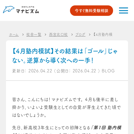
今すぐ無料受験相談
ホーム
校舎一覧
西宮北口校
ブログ
【4月塾内模試】その結果
【4月塾内模試】その結果は「ゴール」じゃ
ない。逆算から導く次への一手！
更新日：
2026.04.22
（公開日：
2026.04.22
）
BLOG
皆さん、こんにちは！マナビズムです。 4月も後半に差し
掛かり、いよいよ受験生としての自覚が芽生えてきた頃で
はないでしょうか。
先日、新高校3年生にとっての初陣となる
「第1回 塾内模