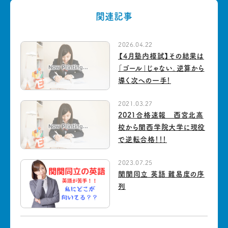
関連記事
2026.04.22
【4月塾内模試】その結果は
「ゴール」じゃない。逆算から
導く次への一手！
2021.03.27
2021合格速報 西宮北高
校から関西学院大学に現役
で逆転合格！！！
2023.07.25
関関同立 英語 難易度の序
列