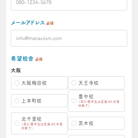
メールアドレス
必須
希望校舎
必須
大阪
大阪梅田校
天王寺校
豊中校
上本町校
（高3・既卒生は定員のため受
付終了）
北千里校
茨木校
（高3・既卒生は定員のため受
付終了）