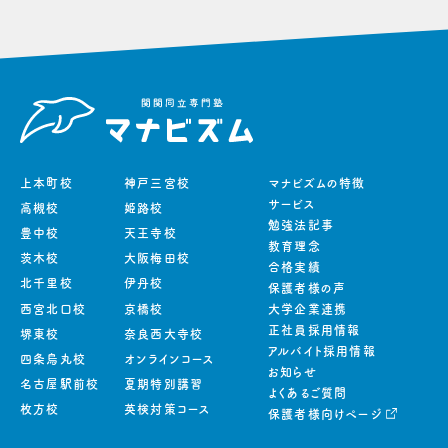
上本町校
神戸三宮校
マナビズムの特徴
サービス
高槻校
姫路校
勉強法記事
豊中校
天王寺校
教育理念
茨木校
大阪梅田校
合格実績
北千里校
伊丹校
保護者様の声
西宮北口校
京橋校
大学企業連携
正社員採用情報
堺東校
奈良西大寺校
アルバイト採用情報
四条烏丸校
オンラインコース
お知らせ
名古屋駅前校
夏期特別講習
よくあるご質問
枚方校
英検対策コース
保護者様向けページ