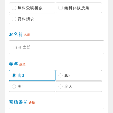
無料受験相談
無料体験授業
資料請求
お名前
必須
学年
必須
高3
高2
高1
浪人
電話番号
必須