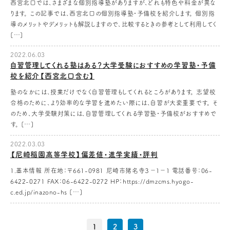
西宮北口では、さまざまな個別指導塾がありますが、どれも特色や料金が異な
ります。 この記事では、西宮北口の個別指導塾・予備校を紹介します。 個別指
導のメリットやデメリットも解説しますので、比較するときの参考として利用してく
[…]
2022.06.03
自習管理してくれる塾はある？大学受験におすすめの学習塾・予備
校を紹介【西宮北口含む】
塾のなかには、授業だけでなく自習管理もしてくれるところがあります。 志望校
合格のために、より効率的な学習を進めたい際には、自習が大変重要です。 そ
のため、大学受験対策には、自習管理してくれる学習塾・予備校がおすすめで
す。 […]
2022.03.03
【尼崎稲園高等学校】偏差値・進学実績・評判
1.基本情報 所在地：〒661-0981 尼崎市猪名寺３－１－１ 電話番号：06-
6422-0271 FAX：06-6422-0272 HP：https://dmzcms.hyogo-
c.ed.jp/inazono-hs […]
1
2
3