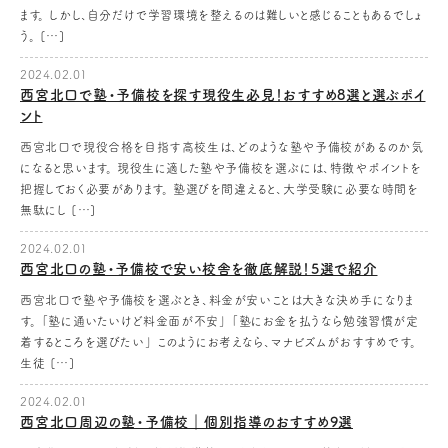
ます。 しかし、自分だけで学習環境を整えるのは難しいと感じることもあるでしょ
う。 […]
2024.02.01
西宮北口で塾・予備校を探す現役生必見！おすすめ8選と選ぶポイ
ント
西宮北口で現役合格を目指す高校生は、どのような塾や予備校があるのか気
になると思います。 現役生に適した塾や予備校を選ぶには、特徴やポイントを
把握しておく必要があります。 塾選びを間違えると、大学受験に必要な時間を
無駄にし […]
2024.02.01
西宮北口の塾・予備校で安い校舎を徹底解説！5選で紹介
西宮北口で塾や予備校を選ぶとき、料金が安いことは大きな決め手になりま
す。 「塾に通いたいけど料金面が不安」 「塾にお金を払うなら勉強習慣が定
着するところを選びたい」 このようにお考えなら、マナビズムがおすすめです。
生徒 […]
2024.02.01
西宮北口周辺の塾・予備校｜個別指導のおすすめ9選