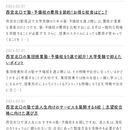
2024.02.01
西宮北口で塾・予備校の費用を節約！お得な校舎はどこ？
西宮北口駅周辺で大学受験のための塾・予備校を選ぶ際には、費用が重要
な要素のひとつです。 塾・予備校の費用を比較するには、まずは一般的な相場
を把握することが必要です。さらに、授業のスタイルによっても費用が変わって
くることを […]
2024.02.01
西宮北口の集団授業塾・予備校を5選で紹介！大学受験で抑えた
いポイント
集団授業形式の塾や予備校を選ぶ際には、その特徴や自分に合っているかど
うかをよく考慮することが大切です。 集団授業では他の生徒と一緒に学ぶこと
になるので、授業形式によってメリットもデメリットも明確になります。特徴や自分
に合 […]
2024.02.01
西宮北口の塾で浪人生向けのサービスを展開する6校｜志望校合
格に向けた選び方
西宮北口で浪人生におすすめの塾・予備校をお探しですね。 浪人生は、高校
のカリキュラムに縛られない分、自分にあった勉強方法を見極める必要があり