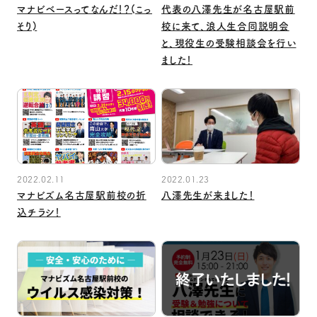
マナビベースってなんだ！？(こっ
代表の八澤先生が名古屋駅前
そり)
校に来て、浪人生合同説明会
と、現役生の受験相談会を行い
ました！
2022.02.11
2022.01.23
マナビズム名古屋駅前校の折
八澤先生が来ました！
込チラシ！