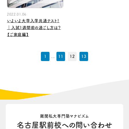
2022.01.06
いよいよ大学入学共通テスト！
｜入試1週間前の過ごし方は？
【ご家庭編】
1
...
11
12
13
難関私大専門塾マナビズム
名古屋駅前校への
問い合わせ