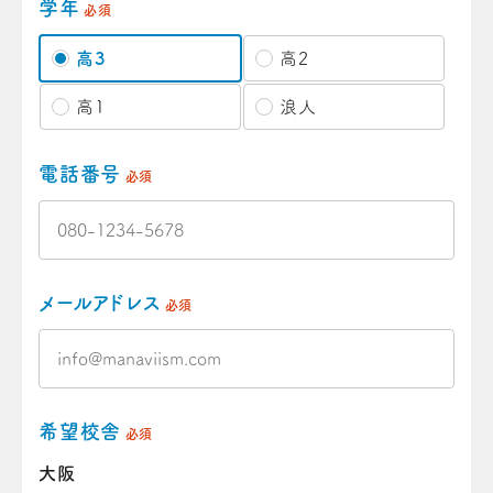
学年
必須
高3
高2
高1
浪人
電話番号
必須
メールアドレス
必須
希望校舎
必須
大阪