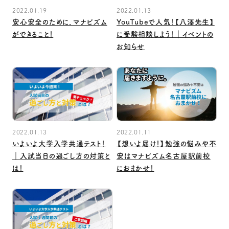
2022.01.19
2022.01.13
安心安全のために、マナビズム
YouTubeで人気！【八澤先生】
ができること！
に受験相談しよう！｜イベントの
お知らせ
2022.01.13
2022.01.11
いよいよ大学入学共通テスト！
【想いよ届け！】勉強の悩みや不
｜入試当日の過ごし方の対策と
安はマナビズム名古屋駅前校
は！
におまかせ！