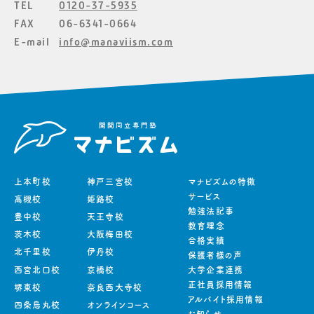
TEL
0120-37-5935
FAX
06-6341-0664
E-mail
info@manaviism.com
上本町校
神戸三宮校
マナビズムの特徴
サービス
高槻校
姫路校
勉強法記事
豊中校
天王寺校
教育理念
茨木校
大阪梅田校
合格実績
北千里校
伊丹校
保護者様の声
西宮北口校
京橋校
大学企業連携
正社員採用情報
堺東校
奈良西大寺校
アルバイト採用情報
四条烏丸校
オンラインコース
お知らせ