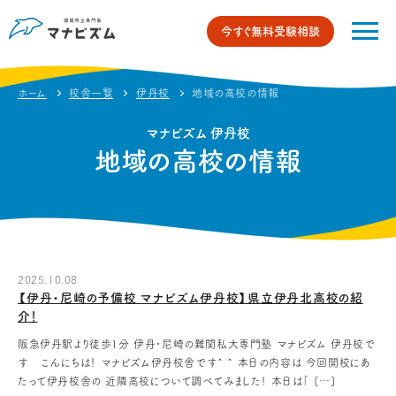
今すぐ無料受験相談
ホーム
校舎一覧
伊丹校
地域の高校の情報
マナビズム 伊丹校
地域の高校の情報
2025.10.08
【伊丹・尼崎の予備校 マナビズム伊丹校】県立伊丹北高校の紹
介！
阪急伊丹駅より徒歩1分 伊丹・尼崎の難関私大専門塾 マナビズム 伊丹校で
す こんにちは！ マナビズム伊丹校舎です^ ^ 本日の内容は 今回開校にあ
たって伊丹校舎の 近隣高校について調べてみました！ 本日は「 […]