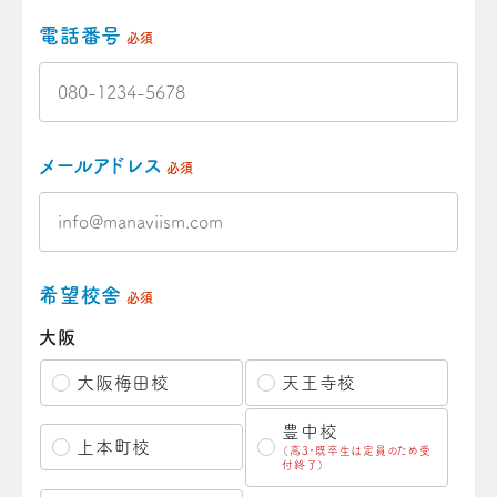
電話番号
必須
メールアドレス
必須
希望校舎
必須
大阪
大阪梅田校
天王寺校
豊中校
上本町校
（高3・既卒生は定員のため受
付終了）