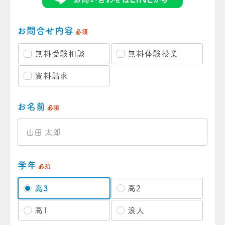
お問合せ内容
必須
無料受験相談
無料体験授業
資料請求
お名前
必須
学年
必須
高3
高2
高1
浪人