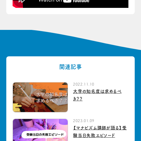
関連記事
2022.11.10
大学の知名度は求めるべ
き？？
2023.01.09
【マナビズム講師が語る】受
験当日失敗エピソード