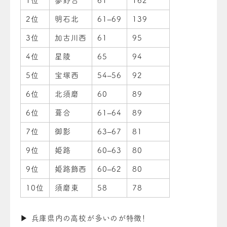
1位
夢野台
61
162
2位
明石北
61–69
139
3位
加古川西
61
95
4位
星陵
65
94
5位
宝塚西
54–56
92
6位
北須磨
60
89
6位
葺合
61–64
89
7位
御影
63–67
81
9位
姫路
60–63
80
9位
姫路飾西
60–62
80
10位
須磨東
58
78
▶ 兵庫県内の高校が多いのが特徴！