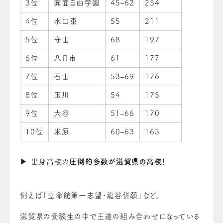
3位
箕面自由学園
45–62
254
4位
水口東
55
211
5位
守山
68
197
6位
八日市
61
177
7位
石山
53–69
176
8位
玉川
54
175
9位
大谷
51–66
170
10位
米原
60–63
163
▶ 出身高校の
圧倒的多数が滋賀県の高校
！
例えば「立命館第一志望・龍谷併願」など、
滋賀県の受験生の中で王道の組み合わせになっている