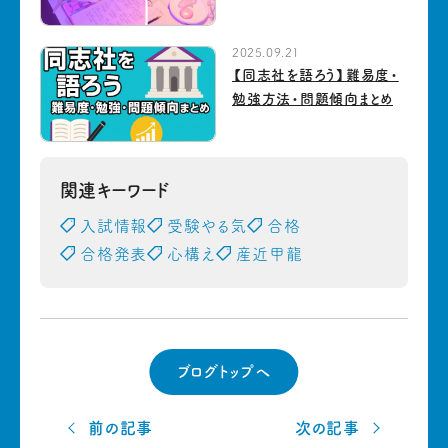
2025.09.21
【同志社を語ろう】難易度・
勉強方法・問題傾向まとめ
関連キーワード
入試情報
受験やる気
合格
合格発表
心構え
産近甲龍
ブログトップへ
前の記事
次の記事