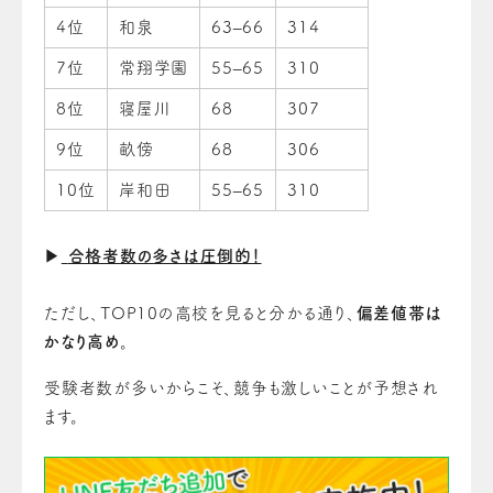
4位
和泉
63–66
314
7位
常翔学園
55–65
310
8位
寝屋川
68
307
9位
畝傍
68
306
10位
岸和田
55–65
310
▶
合格者数の多さは圧倒的！
ただし、TOP10の高校を見ると分かる通り、
偏差値帯は
かなり高め
。
受験者数が多いからこそ、競争も激しいことが予想され
ます。