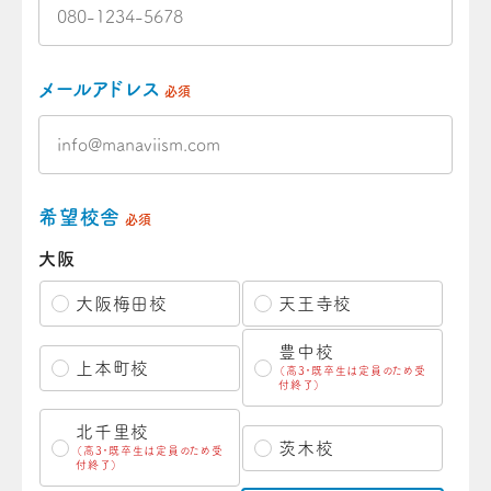
メールアドレス
必須
希望校舎
必須
大阪
大阪梅田校
天王寺校
豊中校
上本町校
（高3・既卒生は定員のため受
付終了）
北千里校
茨木校
（高3・既卒生は定員のため受
付終了）