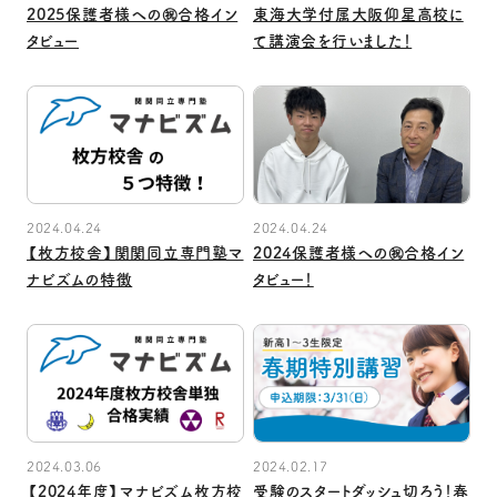
2025保護者様への㊗合格イン
東海大学付属大阪仰星高校に
タビュー
て講演会を行いました！
2024.04.24
2024.04.24
【枚方校舎】関関同立専門塾マ
2024保護者様への㊗合格イン
ナビズムの特徴
タビュー！
2024.03.06
2024.02.17
【2024年度】マナビズム枚方校
受験のスタートダッシュ切ろう！春