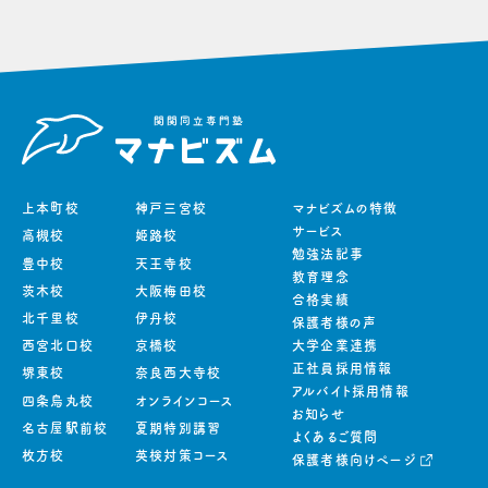
上本町校
神戸三宮校
マナビズムの特徴
サービス
高槻校
姫路校
勉強法記事
豊中校
天王寺校
教育理念
茨木校
大阪梅田校
合格実績
北千里校
伊丹校
保護者様の声
西宮北口校
京橋校
大学企業連携
正社員採用情報
堺東校
奈良西大寺校
アルバイト採用情報
四条烏丸校
オンラインコース
お知らせ
名古屋駅前校
夏期特別講習
よくあるご質問
枚方校
英検対策コース
保護者様向けページ