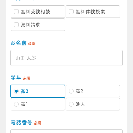
無料受験相談
無料体験授業
資料請求
お名前
必須
学年
必須
高3
高2
高1
浪人
電話番号
必須