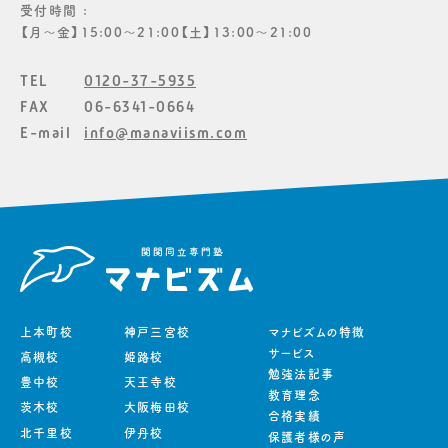
受付時間 :
【月〜金】15:00〜21:00【土】13:00〜21:00
TEL
0120-37-5935
FAX
06-6341-0664
E-mail
info@manaviism.com
上本町校
神戸三宮校
マナビズムの特徴
サービス
高槻校
姫路校
勉強法記事
豊中校
天王寺校
教育理念
茨木校
大阪梅田校
合格実績
北千里校
伊丹校
保護者様の声