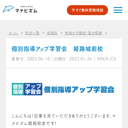
今すぐ無料受験相談
ホーム
校舎一覧
姫路校
地域の予備校・塾の情報
個別指導ア
個別指導アップ学習会 姫路城前校
更新日：
2025.04.10
（公開日：
2023.01.24
）
AREA-CS
こんにちは！記事を見ていただきありがとうございます、マ
ナビズム姫路校舎です！