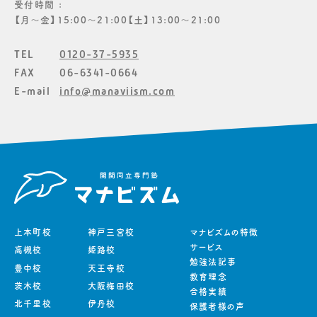
受付時間 :
【月〜金】15:00〜21:00【土】13:00〜21:00
TEL
0120-37-5935
FAX
06-6341-0664
E-mail
info@manaviism.com
上本町校
神戸三宮校
マナビズムの特徴
サービス
高槻校
姫路校
勉強法記事
豊中校
天王寺校
教育理念
茨木校
大阪梅田校
合格実績
北千里校
伊丹校
保護者様の声