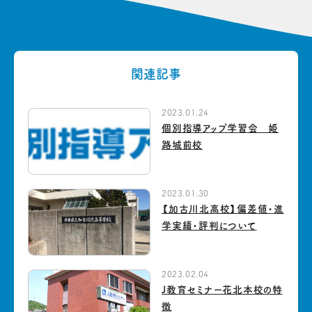
関連記事
2023.01.24
個別指導アップ学習会 姫
路城前校
2023.01.30
【加古川北高校】偏差値・進
学実績・評判について
2023.02.04
J教育セミナー花北本校の特
徴