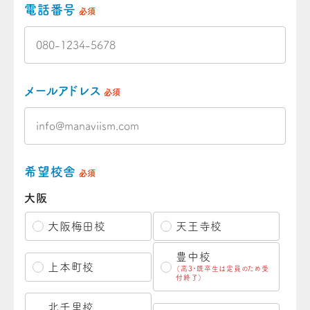
電話番号
必須
メールアドレス
必須
希望校舎
必須
大阪
大阪梅田校
天王寺校
豊中校
上本町校
（高3・既卒生は定員のため受
付終了）
北千里校