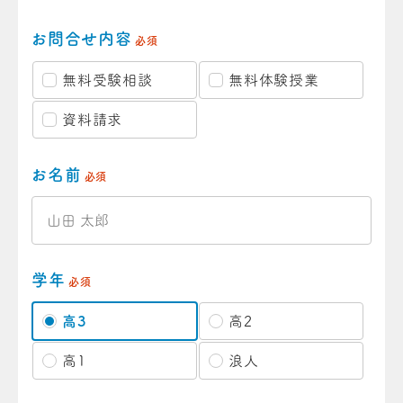
お問合せ内容
必須
無料受験相談
無料体験授業
資料請求
お名前
必須
学年
必須
高3
高2
高1
浪人