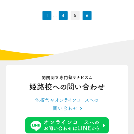
1
...
4
5
6
関関同立専門塾マナビズム
姫路校への
問い合わせ
他校舎やオンラインコースへの
問い合わせ