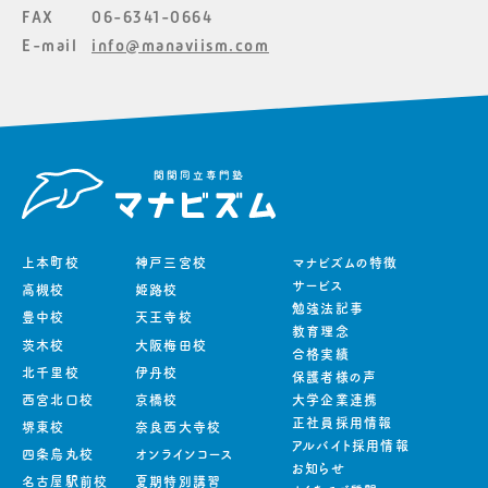
FAX
06-6341-0664
E-mail
info@manaviism.com
上本町校
神戸三宮校
マナビズムの特徴
サービス
高槻校
姫路校
勉強法記事
豊中校
天王寺校
教育理念
茨木校
大阪梅田校
合格実績
北千里校
伊丹校
保護者様の声
西宮北口校
京橋校
大学企業連携
正社員採用情報
堺東校
奈良西大寺校
アルバイト採用情報
四条烏丸校
オンラインコース
お知らせ
名古屋駅前校
夏期特別講習