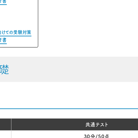
考書
向けての受験対策
考書
礎
共通テスト
点
30分/50点