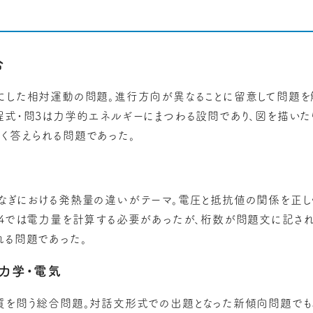
合
にした相対運動の問題。進行方向が異なることに留意して問題を
程式・問3は力学的エネルギーにまつわる設問であり、図を描い
く答えられる問題であった。
なぎにおける発熱量の違いがテーマ。電圧と抵抗値の関係を正し
問4では電力量を計算する必要があったが、桁数が問題文に記さ
れる問題であった。
力学・電気
質を問う総合問題。対話文形式での出題となった新傾向問題でも