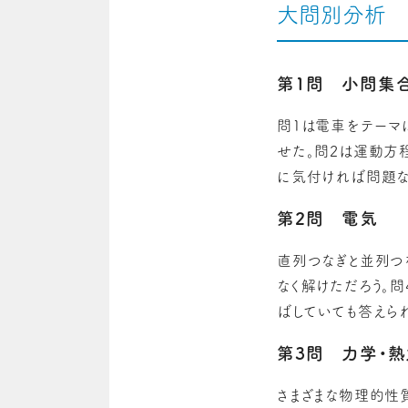
大問別分析
第1問 小問集
問1は電車をテーマ
せた。問2は運動方
に気付ければ問題な
第2問 電気
直列つなぎと並列つ
なく解けただろう。
ばしていても答えら
第3問
力学・熱
さまざまな物理的性