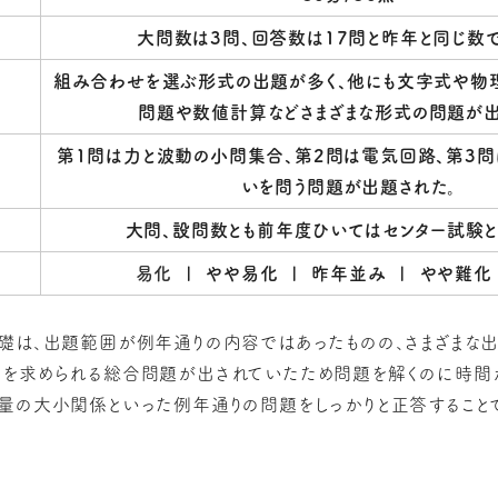
数
大問数は3問、回答数は17問と昨年と同じ数で
組み合わせを選ぶ形式の出題が多く、他にも文字式や物
問題や数値計算などさまざまな形式の問題が出
第1問は力と波動の小問集合、第2問は電気回路、第3
いを問う問題が出題された。
大問、設問数とも前年度ひいてはセンター試験と
易化
| やや易化 | 昨年並み | やや難化
礎は、出題範囲が例年通りの内容ではあったものの、さまざまな
を求められる総合問題が出されていたため問題を解くのに時間
量の大小関係といった例年通りの問題をしっかりと正答すること