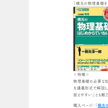
「橋元の物理基礎を
＜特徴＞
物理基礎の必要な知
を講義形式で解説し
捉えやすいことも魅力
購入ページ：「
根元