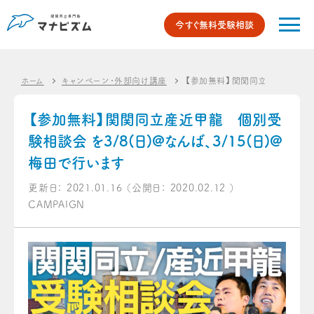
今すぐ無料受験相談
ホーム
キャンペーン・外部向け講座
【参加無料】関関同立産近甲龍 個別
【参加無料】関関同立産近甲龍 個別受
験相談会 を3/8(日)@なんば、3/15(日)@
梅田で行います
更新日：
2021.01.16
（公開日：
2020.02.12
）
CAMPAIGN