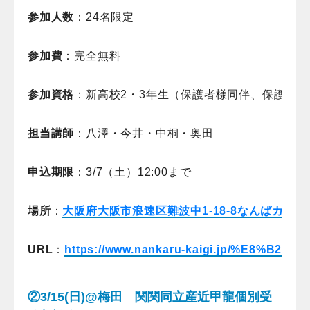
参加人数
：24名限定
参加費
：完全無料
参加資格
：新高校2・3年生（保護者様同伴、保護者様
担当講師
：八澤・今井・中桐・奥田
申込期限
：3/7（土）12:00まで
場所
：
大阪府大阪市浪速区難波中1-18-8なんばカル
URL
：
https://www.nankaru-kaigi.jp/%E8%
②3/15(日)@梅田 関関同立産近甲龍個別受