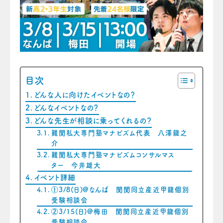
目次
どんな人に向けたイベントなの？
どんなイベントなの？
どんな先生が相談に乗ってくれるの？
難関私大専門塾マナビズム代表 八澤龍之
介
難関私大専門塾マナビズムコンサルマス
ター 今井雄大
イベント詳細
①3/8(日)@なんば 関関同立産近甲龍個別
受験相談会
②3/15(日)@梅田 関関同立産近甲龍個別
受験相談会