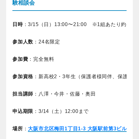
験相談会
日時
：3/15（日）13:00〜21:00　※1組あたり約40分
参加人数
：24名限定
参加費
：完全無料
参加資格
：新高校2・3年生（保護者様同伴、保護者様
担当講師
：八澤・今井・佐藤・奥田
申込期限
：3/14（土）12:00まで
場所
：
大阪市北区梅田1丁目1-3 大阪駅前第3ビル2階6