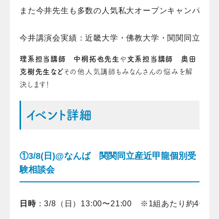
また今井先生も多数の人気私大オープンキャンパスで
今井講演会実績：近畿大学・佛教大学・関関同立セミ
理系担当講師 中桐拓也先生
や
文系担当講師 奥田
克樹先生など
その他人気講師もみなんさんの悩みを解
決します！
イベント詳細
①3/8(日)@なんば 関関同立産近甲龍個別受
験相談会
日時