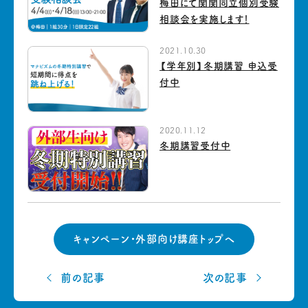
梅田にて関関同立個別受験
相談会を実施します！
2021.10.30
【学年別】冬期講習 申込受
付中
2020.11.12
冬期講習受付中
キャンペーン・外部向け講座トップへ
前の記事
次の記事