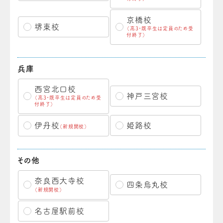
京橋校
堺東校
（高3・既卒生は定員のため受
付終了）
兵庫
西宮北口校
神戸三宮校
（高3・既卒生は定員のため受
付終了）
伊丹校
姫路校
（新規開校）
その他
奈良西大寺校
四条烏丸校
（新規開校）
名古屋駅前校