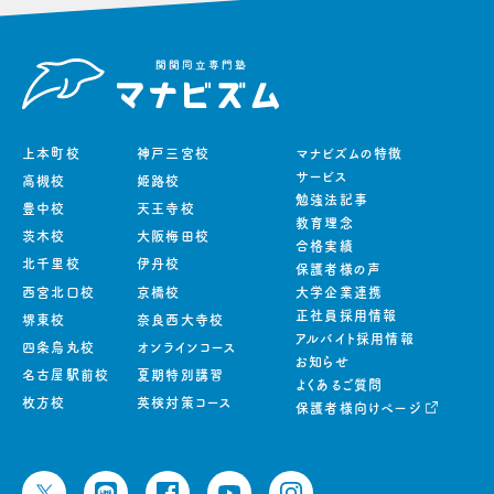
上本町校
神戸三宮校
マナビズムの特徴
サービス
高槻校
姫路校
勉強法記事
豊中校
天王寺校
教育理念
茨木校
大阪梅田校
合格実績
北千里校
伊丹校
保護者様の声
西宮北口校
京橋校
大学企業連携
正社員採用情報
堺東校
奈良西大寺校
アルバイト採用情報
四条烏丸校
オンラインコース
お知らせ
名古屋駅前校
夏期特別講習
よくあるご質問
枚方校
英検対策コース
保護者様向けページ