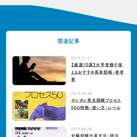
関連記事
2019.11.11
【厳選10選】大学受験で使
えるおすすめ英単語帳・参考
書
2019.06.28
ポレポレ英文読解プロセス
50の特徴・使い方・レベル
2019.06.28
全解説頻出英文法・語法