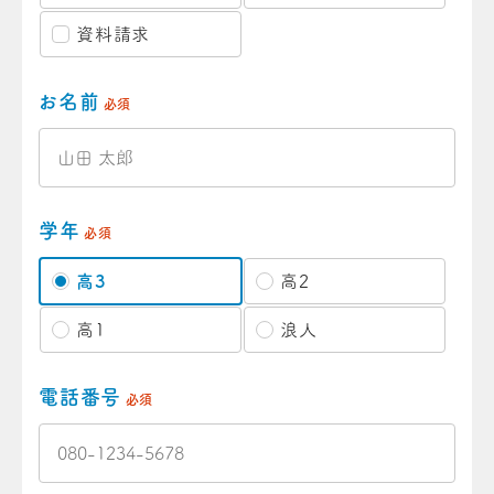
資料請求
お名前
必須
学年
必須
高3
高2
高1
浪人
電話番号
必須