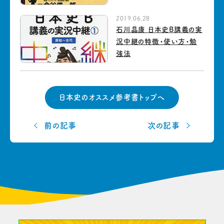
2019.06.28
石川晶康 日本史B講義の実
況中継の特徴・使い方・勉
強法
日本史のオススメ参考書トップへ
前の記事
次の記事