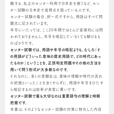
験する、私立のセンター利用で日本史を使うなど、セン
ター試験の日本史で高得点を狙っている人です。
センター試験の場合、択一式ですから、用語はすべて問
題文に記されています。
年号にいたっては、ここ20年間でほとんど直接的には問
われておりませんし、年号を暗記していなくても解けるも
のばかりです。
センター試験では、用語や年号の暗記よりも、むしろ「そ
の用語がどういった意味の歴史用語で、どの時代にあっ
たものか」ということを、正誤判定問題やその他の方法を
用いて問う形式が大多数なのです。
それなのに、多くの受験生は、意味の理解や時代の流れ
の把握といったことを全くやらずに、用語や年号をひたす
ら暗記するのは効率が非常に悪いです。
センター試験で最も大切なのは重要語句の理解と時期
把握です。
本書は、そのようなセンター試験の対策に特化した内容