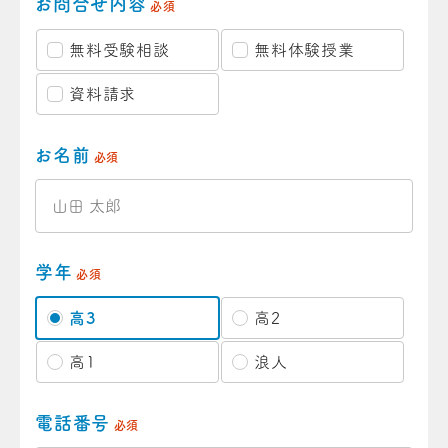
お問合せ内容
必須
無料受験相談
無料体験授業
資料請求
お名前
必須
学年
必須
高3
高2
高1
浪人
電話番号
必須