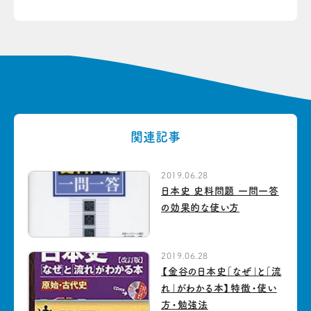
関連記事
2019.06.28
日本史 史料問題 一問一答
の効果的な使い方
2019.06.28
【金谷の日本史「なぜ」と「流
れ」がわかる本】特徴・使い
方・勉強法