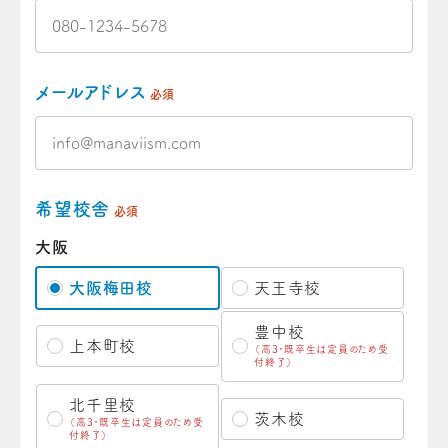
メールアドレス
必須
希望校舎
必須
大阪
大阪梅田校
天王寺校
豊中校
上本町校
（高3・既卒生は定員のため受
付終了）
北千里校
茨木校
（高3・既卒生は定員のため受
付終了）