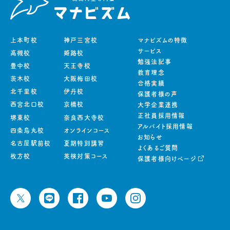
上本町校
神戸三宮校
マナビズムの特徴
サービス
高槻校
姫路校
勉強法記事
豊中校
天王寺校
教育理念
茨木校
大阪梅田校
合格実績
北千里校
伊丹校
保護者様の声
西宮北口校
京橋校
大学企業連携
正社員採用情報
堺東校
奈良西大寺校
アルバイト採用情報
四条烏丸校
オンラインコース
お知らせ
名古屋駅前校
夏期特別講習
よくあるご質問
枚方校
英検対策コース
保護者様向けページ