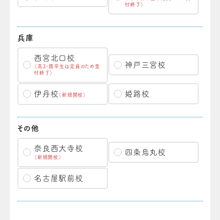
付終了）
兵庫
西宮北口校
神戸三宮校
（高3・既卒生は定員のため受
付終了）
伊丹校
姫路校
（新規開校）
その他
奈良西大寺校
四条烏丸校
（新規開校）
名古屋駅前校