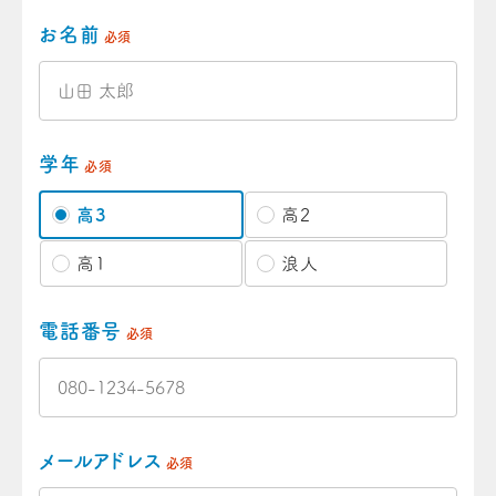
お名前
必須
学年
必須
高3
高2
高1
浪人
電話番号
必須
メールアドレス
必須