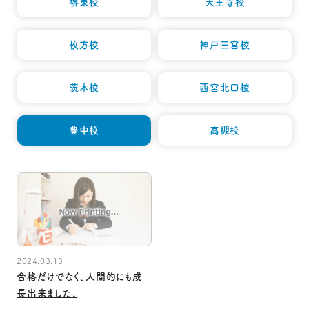
堺東校
天王寺校
枚方校
神戸三宮校
茨木校
西宮北口校
豊中校
高槻校
2024.03.13
合格だけでなく、人間的にも成
長出来ました。