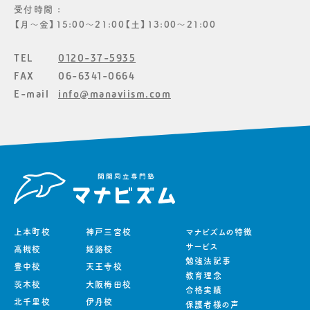
受付時間 :
【月〜金】15:00〜21:00【土】13:00〜21:00
TEL
0120-37-5935
FAX
06-6341-0664
E-mail
info@manaviism.com
上本町校
神戸三宮校
マナビズムの特徴
サービス
高槻校
姫路校
勉強法記事
豊中校
天王寺校
教育理念
茨木校
大阪梅田校
合格実績
北千里校
伊丹校
保護者様の声