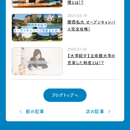
慣とは！？
2024.03.18
関西私大 オープンキャンパ
ス完全攻略！
2020.07.24
【大学紹介】立命館大学の
充実した制度とは！？
ブログトップへ
前の記事
次の記事