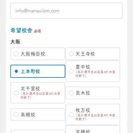
希望校舎
必須
大阪
大阪梅田校
天王寺校
豊中校
上本町校
（高3・既卒生は定員のため受
付終了）
北千里校
茨木校
（高3・既卒生は定員のため受
付終了）
枚方校
高槻校
（高3・既卒生は定員のため受
付終了）
京橋校