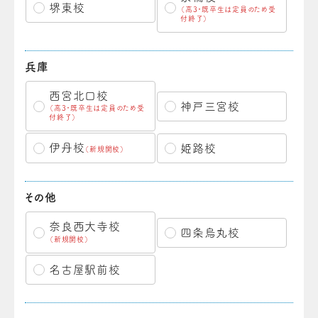
堺東校
（高3・既卒生は定員のため受
付終了）
兵庫
西宮北口校
神戸三宮校
（高3・既卒生は定員のため受
付終了）
伊丹校
姫路校
（新規開校）
その他
奈良西大寺校
四条烏丸校
（新規開校）
名古屋駅前校