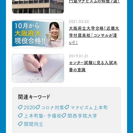
門塾マナビズムの特徴７選！
2021.03.03
大阪府立大学合格！近畿大
学付属高校「コンサルが凄
い！」
2019.01.21
センター試験に見る入試本
番の意識
関連キーワード
2020
コロナ対策
マナビズム上本町
上本町塾・予備校
関西学院大学
関関同立