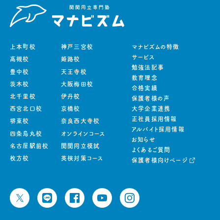
上本町校
神戸三宮校
マナビズムの特徴
サービス
高槻校
姫路校
勉強法記事
豊中校
天王寺校
教育理念
茨木校
大阪梅田校
合格実績
北千里校
伊丹校
保護者様の声
西宮北口校
京橋校
大学企業連携
正社員採用情報
堺東校
奈良西大寺校
アルバイト採用情報
四条烏丸校
オンラインコース
お知らせ
名古屋駅前校
関関同立模試
よくあるご質問
枚方校
英検対策コース
保護者様向けページ