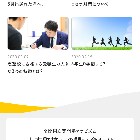
3月出遅れた君へ。
コロナ対策について
2020.03.09
2020.02.15
志望校に合格する受験生の大き
3年生0学期って？！
な３つの特徴とは？
関関同立専門塾マナビズム