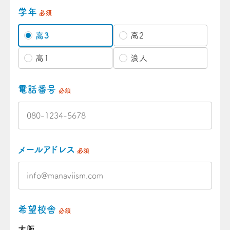
学年
必須
高3
高2
高1
浪人
電話番号
必須
メールアドレス
必須
希望校舎
必須
大阪