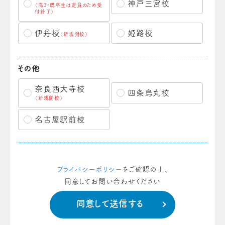
神戸三宮校
（高3・既卒生は定員のため受
付終了）
伊丹校
姫路校
（新規開校）
その他
奈良西大寺校
四条烏丸校
（新規開校）
名古屋駅前校
プライバシーポリシー
をご確認の上、
同意してお問い合わせください