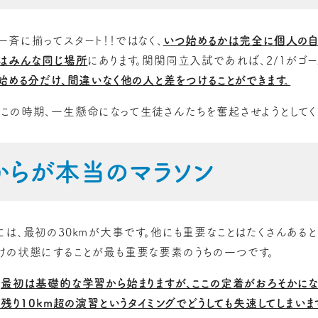
斉に揃ってスタート！！ではなく、
いつ始めるかは完全に個人の
プはみんな同じ場所
にあります。関関同立入試であれば、2/1がゴ
始める分だけ、間違いなく他の人と差をつけることができます。
この時期、一生懸命になって生徒さんたちを奮起させようとしてく
mからが本当のマラソン
には、最初の30kmが大事です。他にも重要なことはたくさんあると
けの状態にすることが最も重要な要素のうちの一つです。
、
最初は基礎的な学習から始まりますが、ここの定着がおろそかにな
、残り10km超の演習というタイミングでどうしても失速してしまいま